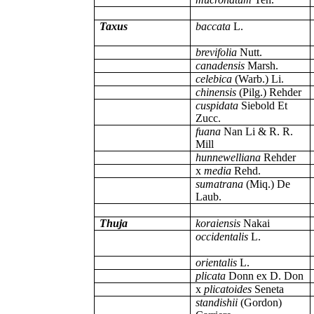
Taxus
baccata
L.
brevifolia
Nutt.
canadensis
Marsh.
celebica
(Warb.) Li.
chinensis
(Pilg.) Rehder
cuspidata
Siebold Et
Zucc.
fuana
Nan Li & R. R.
Mill
hunnewelliana
Rehder
x
media
Rehd.
sumatrana
(Miq.) De
Laub.
Thuja
koraiensis
Nakai
occidentalis
L.
orientalis
L.
plicata
Donn ex D. Don
x
plicatoides
Seneta
standishii
(Gordon)