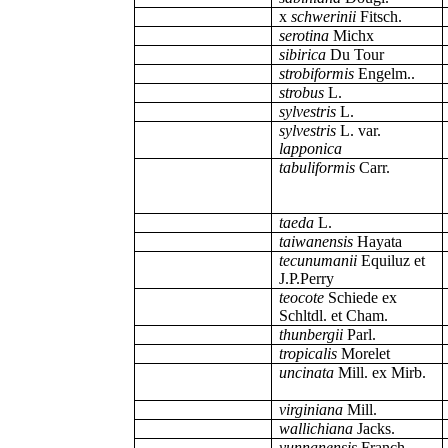
x
schwerinii
Fitsch.
serotina
Michx
sibirica
Du Tour
strobiformis
Engelm..
strobus
L.
sylvestris
L.
sylvestris
L. var.
lapponica
tabuliformis
Carr.
taeda
L.
taiwanensis
Hayata
tecunumanii
Equiluz et
J.P.Perry
teocote
Schiede ex
Schltdl. et Cham.
thunbergii
Parl.
tropicalis
Morelet
uncinata
Mill. ex Mirb.
virginiana
Mill.
wallichiana
Jacks.
yunnanensis
Franch.