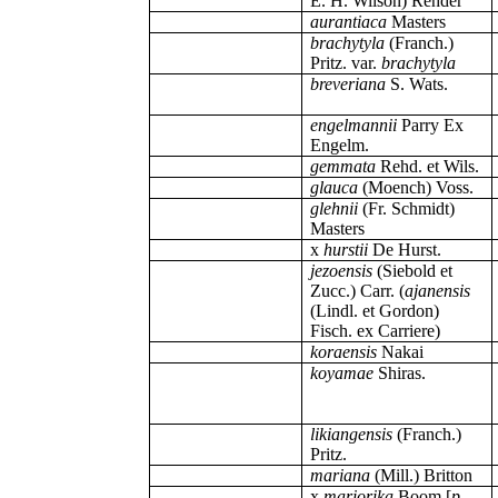
E. H. Wilson) Rehder
aurantiaca
Masters
brachytyla
(Franch.)
Pritz. var.
brachytyla
breveriana
S. Wats.
engelmannii
Parry Ex
Engelm.
gemmata
Rehd. et Wils.
glauca
(Moench) Voss.
glehnii
(Fr. Schmidt)
Masters
x
hurstii
De Hurst.
jezoensis
(Siebold et
Zucc.) Carr. (
ajanensis
(Lindl. et Gordon)
Fisch. ex Carriere)
koraensis
Nakai
koyamae
Shiras.
likiangensis
(Franch.)
Pritz.
mariana
(Mill.) Britton
x
mariorika
Boom [
p.