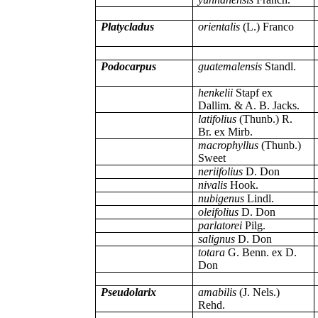
Platycladus
orientalis
(L.) Franco
Podocarpus
guatemalensis
Standl.
henkelii
Stapf ex
Dallim. & A. B. Jacks.
latifolius
(Thunb.) R.
Br.
ex Mirb.
macrophyllus
(Thunb.)
Sweet
neriifolius
D. Don
nivalis
Hook.
nubigenus
Lindl.
oleifolius
D. Don
parlatorei
Pilg.
salignus
D. Don
totara
G. Benn. ex D.
Don
Pseudolarix
amabilis
(J. Nels.)
Rehd.