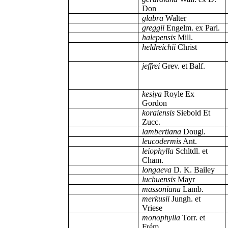
Don
glabra
Walter
greggii
Engelm. ex Parl.
halepensis
Mill.
heldreichii
Christ
jeffrei
Grev. et Balf.
kesiya
Royle Ex
Gordon
koraiensis
Siebold Et
Zucc.
lambertiana
Dougl.
leucodermis
Ant.
leiophylla
Schltdl. et
Cham.
longaeva
D. K. Bailey
luchuensis
Mayr
massoniana
Lamb.
merkusii
Jungh. et
Vriese
monophylla
Torr. et
Frém