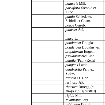
palustris
Mill.
parviflora
Siebold et
Zucc.
patula
Schiede ex
Schltdl. et Cham.
peuce
Griseb.
pinaster
Sol.
pinea
L.
ponderosa
Douglas
ponderosa
Douglas var.
scopulorum
Engelm.
pseudostrobus
Lindl.
pumila
(Pall.) Regel
pungens
Lamb.
quadrifolia
Parl. ex
Sudw.
radiata
D. Don
resinosa
Ait.
rhaetica
Bruegg.(
p.
mugo
x
p. sylvestris
)
rigida
Mill.
roxburghii
Sarg.
sabiniana
Dougl.