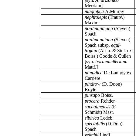
[syn.
A. arizonica
Merriam]
magnifica
A.Murray
nephrolepis
(Trautv.)
Maxim.
nordmanniana
(Steven)
Spach
nordmanniana
(Steven)
Spach
subsp.
equi-
trojani
(Asch. & Sint. ex
Boiss.) Coode & Cullen
[syn.
bornmuelleriana
Mattf.]
numidica
De Lannoy ex
Carriere
pindrow
(D. Doon)
Royle
pinsapo
Boiss.
procera
Rehder
sachalinensis
(F.
Schmidt) Mast.
sibirica
Ledeb.
spectabilis
(D.Don)
Spach
veitchii
Lindl.