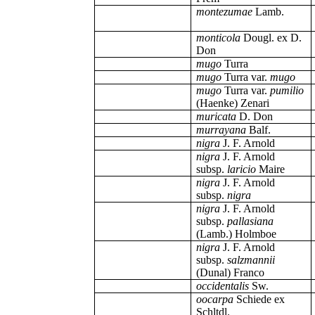
montezumae
Lamb.
monticola
Dougl. ex D.
Don
mugo
Turra
mugo
Turra var.
mugo
mugo
Turra var.
pumilio
(Haenke) Zenari
muricata
D. Don
murrayana
Balf.
nigra
J. F. Arnold
nigra
J. F. Arnold
subsp.
laricio
Maire
nigra
J. F. Arnold
subsp.
nigra
nigra
J. F. Arnold
subsp.
pallasiana
(Lamb.) Holmboe
nigra
J. F. Arnold
subsp.
salzmannii
(Dunal) Franco
occidentalis
Sw.
oocarpa
Schiede ex
Schltdl.