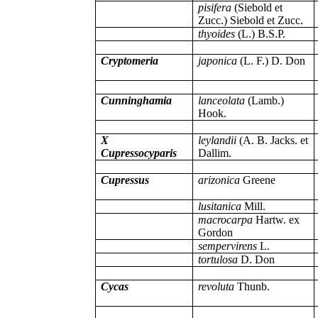
pisifera
(Siebold et
Zucc.) Siebold et Zucc.
thyoides
(L.) B.S.P.
Cryptomeria
japonica
(L. F.) D. Don
Cunninghamia
lanceolata
(Lamb.)
Hook.
X
leylandii
(A. B. Jacks. et
Cupressocyparis
Dallim.
Cupressus
arizonica
Greene
lusitanica
Mill.
macrocarpa
Hartw. ex
Gordon
sempervirens
L.
tortulosa
D. Don
Cycas
revoluta
Thunb.