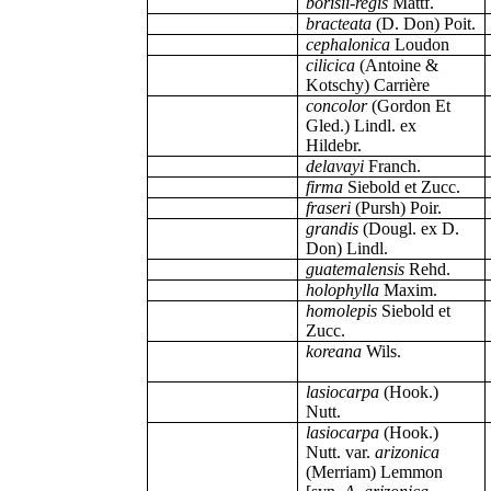
borisii-regis
Mattf.
bracteata
(D. Don) Poit.
cephalonica
Loudon
cilicica
(Antoine &
Kotschy) Carrière
concolor
(Gordon Et
Gled.) Lindl. ex
Hildebr.
delavayi
Franch.
firma
Siebold et Zucc.
fraseri
(Pursh) Poir.
grandis
(Dougl. ex D.
Don) Lindl.
guatemalensis
Rehd.
holophylla
Maxim.
homolepis
Siebold et
Zucc.
koreana
Wils.
lasiocarpa
(Hook.)
Nutt.
lasiocarpa
(Hook.)
Nutt. var.
arizonica
(Merriam) Lemmon