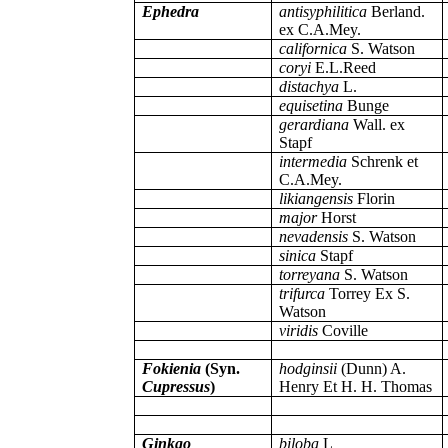
Ephedra
antisyphilitica
Berland.
ex C.A.Mey.
californica
S. Watson
coryi
E.L.Reed
distachya
L.
equisetina
Bunge
gerardiana
Wall. ex
Stapf
intermedia
Schrenk et
C.A.Mey.
likiangensis
Florin
major
Horst
nevadensis
S. Watson
sinica
Stapf
torreyana
S. Watson
trifurca
Torrey Ex S.
Watson
viridis
Coville
Fokienia
(Syn.
hodginsii
(Dunn) A.
Cupressus
)
Henry Et H. H. Thomas
Ginkgo
biloba
L