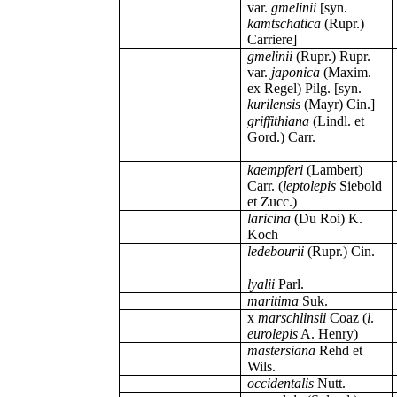
var.
gmelinii
[syn.
kamtschatica
(Rupr.)
Carriere]
gmelinii
(Rupr.) Rupr.
var.
japonica
(Maxim.
ex Regel) Pilg.
[syn.
kurilensis
(Mayr) Cin.]
griffithiana
(Lindl. et
Gord.) Carr.
kaempferi
(Lambert)
Carr. (
leptolepis
Siebold
et Zucc.)
laricina
(Du Roi) K.
Koch
ledebourii
(Rupr.) Cin.
lyalii
Parl.
maritima
Suk.
x
marschlinsii
Coaz (
l
.
eurolepis
A. Henry)
mastersiana
Rehd et
Wils.
occidentalis
Nutt.