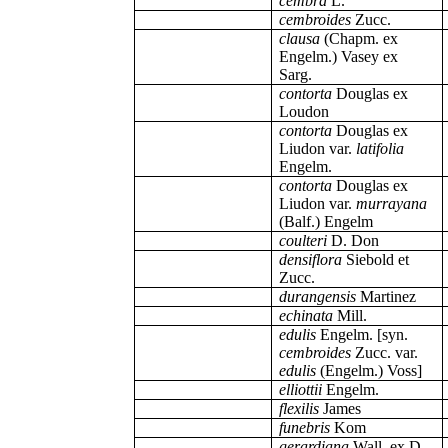
cembra
L.
cembroides
Zucc.
clausa
(Chapm. ex
Engelm.) Vasey ex
Sarg.
contorta
Douglas ex
Loudon
contorta
Douglas ex
Liudon var.
latifolia
Engelm.
contorta
Douglas ex
Liudon var.
murrayana
(Balf.) Engelm
coulteri
D. Don
densiflora
Siebold et
Zucc.
durangensis
Martinez
echinata
Mill.
edulis
Engelm. [syn.
cembroides
Zucc.
var.
edulis
(Engelm.) Voss]
elliottii
Engelm.
flexilis
James
funebris
Kom
gerardiana
Wall. ex D.