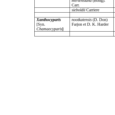
mertensiana
(Bong).
Carr.
sieboldii
Carriere
Xanthocyparis
nootkatensis
(D. Don)
[Syn.
Farjon et D. K. Harder
Chamaecyparis
]