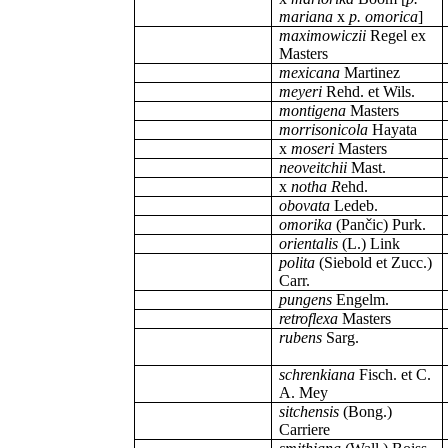
mariana
x
p. omorica
]
maximowiczii
Regel ex
Masters
mexicana
Martinez
meyeri
Rehd. et Wils.
montigena
Masters
morrisonicola
Hayata
x
moseri
Masters
neoveitchii
Mast.
x
notha R
ehd.
obovata
Ledeb.
omorika
(Pančic) Purk.
orientalis
(L.) Link
polita
(Siebold et Zucc.)
Carr.
pungens
Engelm.
retroflexa
Masters
rubens
Sarg.
schrenkiana
Fisch. et C.
A. Mey
sitchensis
(Bong.)
Carriere