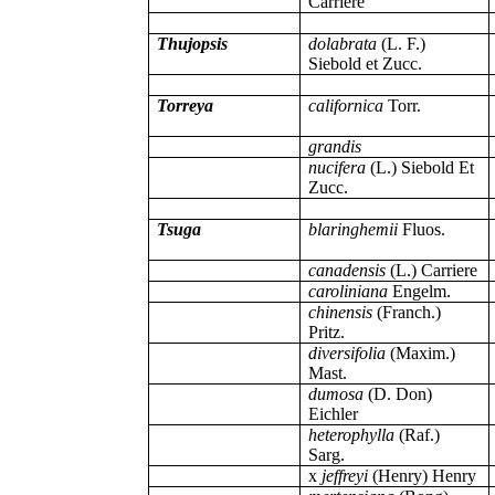
Carriere
Thujopsis
dolabrata
(L. F.)
Siebold et Zucc.
Torreya
californica
Torr.
grandis
nucifera
(L.) Siebold Et
Zucc.
Tsuga
blaringhemii
Fluos.
canadensis
(L.) Carriere
caroliniana
Engelm.
chinensis
(Franch.)
Pritz.
diversifolia
(Maxim.)
Mast.
dumosa
(D. Don)
Eichler
heterophylla
(Raf.)
Sarg.
x
jeffreyi
(Henry) Henry