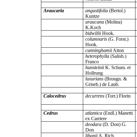
Araucaria
angustifolia
(Bertol.)
Kuntze
araucana
(Molina)
K.Koch
bidwillii
Hook.
columnaris
(G. Forst.)
Hook.
cunninghamii
Aiton
heterophylla
(Salisb.)
Franco
hunsteinii
K. Schum. et
Hollrung
luxurians
(Brongn. &
Griseb.) de Laub.
Calocedrus
decurrens
(Torr.) Florin
Cedrus
atlantica
(Endl.) Manetti
ex Carriere
deodara
(D. Don) G.
Don
libanii
A. Rich.