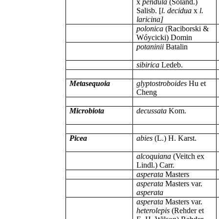
x
pendula
(Soland.)
Salisb. [
l. decidua
x
l.
laricina]
polonica
(Raciborski &
Wóycicki) Domin
potaninii
Batalin
sibirica
Ledeb.
Metasequoia
glyptostroboides
Hu et
Cheng
Microbiota
decussata
Kom.
Picea
abies
(L.) H. Karst.
alcoquiana
(Veitch ex
Lindl.) Carr.
asperata
Masters
asperata
Masters var.
asperata
asperata
Masters var.
heterolepis
(Rehder et