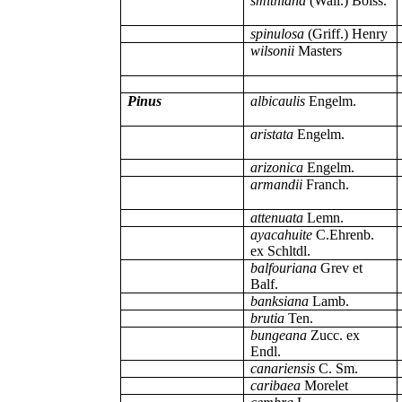
smithiana
(Wall.) Boiss.
spinulosa
(Griff.) Henry
wilsonii
Masters
Pinus
albicaulis
Engelm.
aristata
Engelm.
arizonica
Engelm.
armandii
Franch.
attenuata
Lemn.
ayacahuite
C.Ehrenb.
ex Schltdl.
balfouriana
Grev et
Balf.
banksiana
Lamb.
brutia
Ten.
bungeana
Zucc. ex
Endl.
canariensis
C. Sm.
caribaea
Morelet