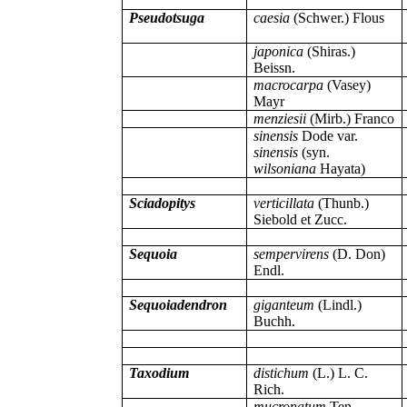
Pseudotsuga
caesia
(Schwer.) Flous
japonica
(Shiras.)
Beissn.
macrocarpa
(Vasey)
Mayr
menziesii
(Mirb.) Franco
sinensis
Dode var.
sinensis
(syn.
wilsoniana
Hayata)
Sciadopitys
verticillata
(Thunb.)
Siebold et Zucc.
Sequoia
sempervirens
(D. Don)
Endl.
Sequoiadendron
giganteum
(Lindl.)
Buchh.
Taxodium
distichum
(L.) L. C.
Rich.
mucronatum
Ten.