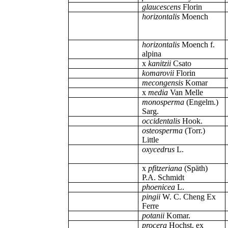
glaucescens
Florin
horizontalis
Moench
horizontalis
Moench f.
alpina
x
kanitzii
Csato
komarovii
Florin
mecongensis
Komar
x
media
Van Melle
monosperma
(Engelm.)
Sarg.
occidentalis
Hook.
osteosperma
(Torr.)
Little
oxycedrus
L.
x
pfitzeriana
(Späth)
P.A. Schmidt
phoenicea
L.
pingii
W. C. Cheng Ex
Ferre
potanii
Komar.
procera
Hochst. ex