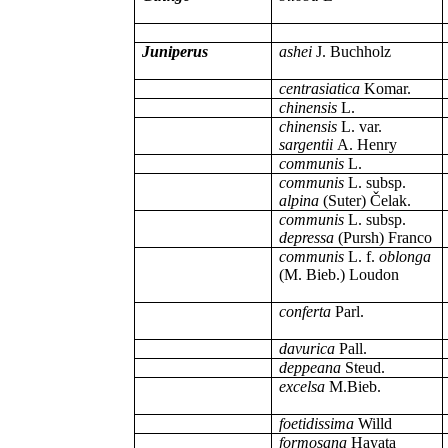
Juniperus
ashei
J. Buchholz
centrasiatica
Komar.
chinensis
L.
chinensis
L. var.
sargentii
A. Henry
communis
L.
communis
L. subsp.
alpina
(Suter) Čelak.
communis
L. subsp.
depressa
(Pursh) Franco
communis
L. f.
oblonga
(M. Bieb.) Loudon
conferta
Parl.
davurica
Pall.
deppeana
Steud.
excelsa
M.Bieb.
foetidissima
Willd
formosana
Hayata