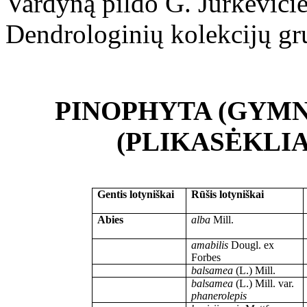
Vardyną pildo G. Jurkevičie
Dendrologinių kolekcijų gru
PINOPHYTA (GYMN
(PLIKASĖKLIA
Gentis lotyniškai
Rūšis lotyniškai
Abies
alba
Mill.
amabilis
Dougl. ex
Forbes
balsamea
(L.) Mill.
balsamea
(L.) Mill. var.
phanerolepis