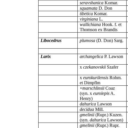
seravshanica
Komar.
squamata
D. Don
tibetica
Komar.
virginiana
L.
wallichiana
Hook. f. et
Thomson ex Brandis
Libocedrus
plumosa
(D. Don) Sarg.
Larix
archangelica
P. Lawson
x
czekanovskii
Szafer
x
eurokurilensis
Rohm.
et Dimpflm
×
marschlinsii
Coaz
(syn. x
eurolepis
A.
Henry)
dahurica
Lawson
decidua
Mill.
gmelinii
(Rupr.) Kuzen.
(syn.
dahurica
Lawson)
gmelinii
(Rupr.) Rupr.