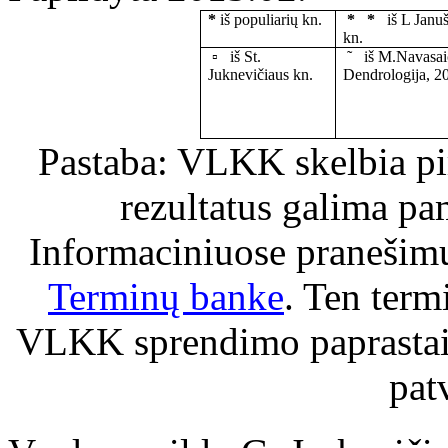
*
iš populiarių kn.
* *
iš L Janu
kn.
▫ iš St.
˜ iš M.Navasai
Juknevičiaus kn.
Dendrologija, 2
Pastaba: VLKK skelbia pi
rezultatus galima pa
Informaciniuose pranešim
Terminų banke
. Ten termi
VLKK sprendimo paprastai 
pat