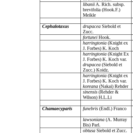
libanii
A. Rich. subsp.
brevifolia (Hook.F.)
Meikle
Cephalotaxus
drupacea
Siebold et
Zucc.
fortunei
Hook.
harringtonia
(Knight ex
J. Forbes) K. Koch
harringtonia
(Knight Ex
J. Forbes) K. Koch var.
drupacea
(Siebold et
Zucc.) Koidz.
harringtonia
(Knight ex
J. Forbes) K. Koch var.
koreana
(Nakai) Rehder
sinensis
(Rehder
&
Wilson) H.L.Li
Chamaecypari
s
funebris
(Endl.) Franco
lawsoniana
(A. Murray
Bis) Parl.
obtusa
Siebold et Zucc.