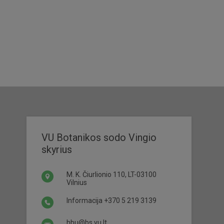
VU Botanikos sodo Vingio
skyrius
M. K. Čiurlionio 110, LT-03100
Vilnius
Informacija
+370 5 219 3139
hbu@bs.vu.lt