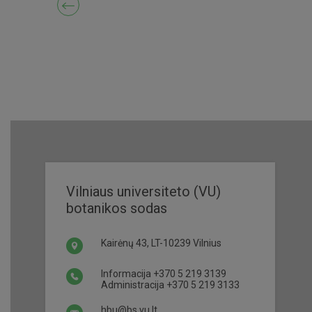
Vilniaus universiteto (VU)
botanikos sodas
Kairėnų 43, LT-10239 Vilnius
Informacija
+370 5 219 3139
Administracija
+370 5 219 3133
hbu@bs.vu.lt