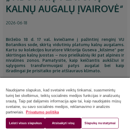
KALNŲ AUGALŲ ĮVAIROVĖ“
2026-06-18
Birželio 18 d. 17 val. kviečiame į pažintinį renginį VU
Botanikos sode, skirtą vidutinių platumų kalnų augalams.
Kartu su kolekcijos kuratore Viktorija Guseva „kilsime“ per
skirtingas kalnų juostas – nuo prieškalnių iki pat alpinės ir
nivalinės zonos. Pamatysite, kaip keičiantis aukščiui ir
sąlygoms transformuojasi patys augalai bei kaip
išradingai jie prisitaiko prie atšiauraus klimato.
Naudojame slapukus, kad svetainė veiktų tinkamai, suasmenintų
turinį bei skelbimus, teiktų socialinės medijos funkcijas ir analizuotų
srautą. Taip pat dalijamės informacija apie tai, kaip naudojatės mūsų
svetaine, su savo socialinės medijos, reklamavimo ir analizės
partneriais.
Privatumo politika
Leisti visus slapukus
Atsisakyti visų
Slapukų nustatymai