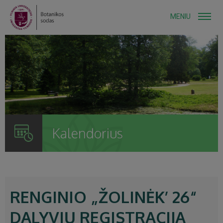
MENIU
Kalendorius
RENGINIO „ŽOLINĖK’ 26“
DALYVIŲ REGISTRACIJA