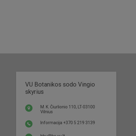
VU Botanikos sodo Vingio
skyrius
M. K. Čiurlionio 110, LT-03100
Vilnius
Informacija
+370 5 219 3139
hbu@bs.vu.lt