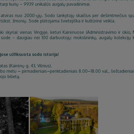
, tarp kurių – 9939 unikalūs augalų pavadinimai.
tviras nuo 2000-ųjų. Sodo lankytojų skaičius per dešimtmečius sparč
 tūkst. žmonių. Sode plėtojama švietėjiška ir kultūrinė veikla.
i skyriai: vienas Vingyje, keturi Kairėnuose (Administravimo ir ūkio
sode – daugiau nei 100 darbuotojų: mokslininkų, augalų kolekcijų ku
jose užfiksuota sodo istorija!
as (Kairėnų g. 43, Vilnius).
arbo metu
–
pirmadieniais
–
penktadieniais 8.00
–
18.00 val., šeštadieniai
ojo bilietą.