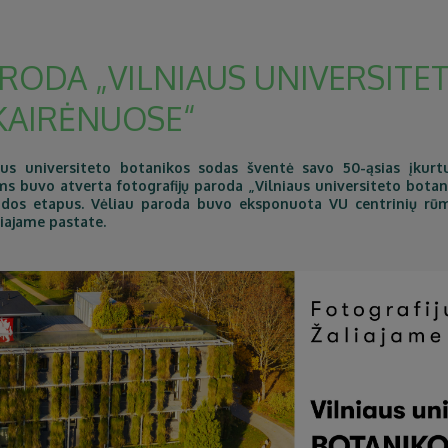
RODA „VILNIAUS UNIVERSITE
KAIRĖNUOSE“
aus universiteto botanikos sodas šventė savo 50-ąsias įkur
s buvo atverta fotografijų paroda „Vilniaus universiteto bota
idos etapus. Vėliau paroda buvo eksponuota VU centrinių rūm
iajame pastate.