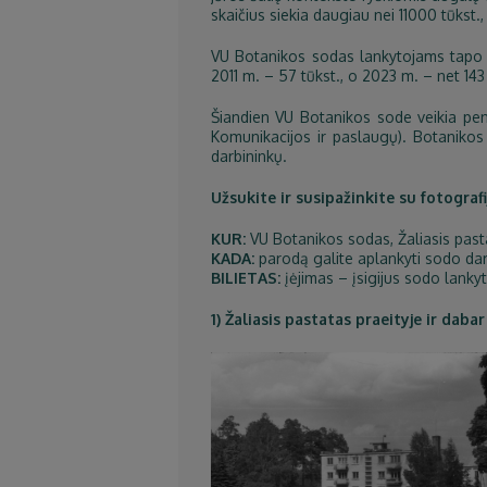
skaičius siekia daugiau nei 11000 tūkst.
VU Botanikos sodas lankytojams tapo a
2011 m. – 57 tūkst., o 2023 m. – net 143
Šiandien VU Botanikos sode veikia penk
Komunikacijos ir paslaugų). Botanikos 
darbininkų.
Užsukite ir susipažinkite su fotografi
KUR:
VU Botanikos sodas, Žaliasis pastat
KADA:
parodą galite aplankyti sodo d
BILIETAS:
įėjimas – įsigijus sodo lankyt
1) Žaliasis pastatas praeityje ir dabar