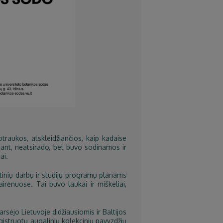
otraukos, atskleidžiančios, kaip kadaise
riant, neatsirado, bet buvo sodinamos ir
ai.
ntinių darbų ir studijų programų planams
irėnuose. Tai buvo laukai ir miškeliai,
sėjo Lietuvoje didžiausiomis ir Baltijos
gistruotų augalinių kolekcinių pavyzdžių