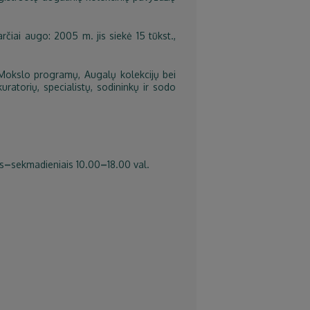
iai augo: 2005 m. jis siekė 15 tūkst.,
, Mokslo programų, Augalų kolekcijų bei
ratorių, specialistų, sodininkų ir sodo
s
–
sekmadieniais 10.00
–
18.00 val.