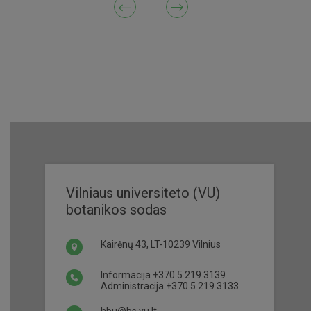
Vilniaus universiteto (VU)
botanikos sodas
Kairėnų 43, LT-10239 Vilnius
Informacija
+370 5 219 3139
Administracija
+370 5 219 3133
hbu@bs.vu.lt