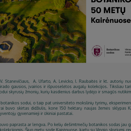
 V. Stanevičiaus, A. Ufarto, A. Levicko, I. Raubaitės ir kt. autorių nu
irado gausios, įvairios ir išpuoselėtos augalų kolekcijos. Tiksliau ta
i skyrusių žmonių, kurių kasdienius darbus lydėjo ir smagūs nutikim
e botanikos sodui, o taip pat universiteto mokslinių tyrimų, eksperime
i buvo skirtas didžiulis, kone 150 hektarų naujas žemės sklypas Ka
ventojų gyvenamieji ir ūkiniai pastatai.
ebuvo paprasta ar lengva. Po kelių dešimtmečių botanikos sodas jau gar
kolekcijomis. Šiuo metu sode Kairėnuose, kartu su Vingio skyriumi, re