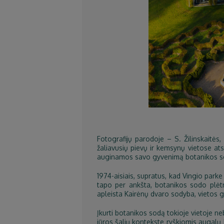
Fotografijų parodoje – S. Žilinskaitės,
žaliavusių pievų ir kemsynų vietose ats
auginamos savo gyvenimą botanikos sodu
1974-aisiais, supratus, kad Vingio park
tapo per ankšta, botanikos sodo plėtra
apleista Kairėnų dvaro sodyba, vietos gy
Įkurti botanikos sodą tokioje vietoje n
jūros šalių kontekste ryškiomis augalų 