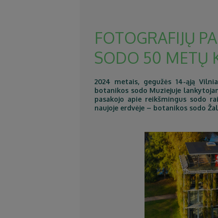
FOTOGRAFIJŲ PA
SODO 50 METŲ 
2024 metais, gegužės 14-ąją Vilni
botanikos sodo Muziejuje lankytojam
pasakojo apie reikšmingus sodo ra
naujoje erdvėje – botanikos sodo Žal