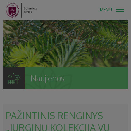
MENIU
Naujienos
PAŽINTINIS RENGINYS
„JURGINŲ KOLEKCIJA VU