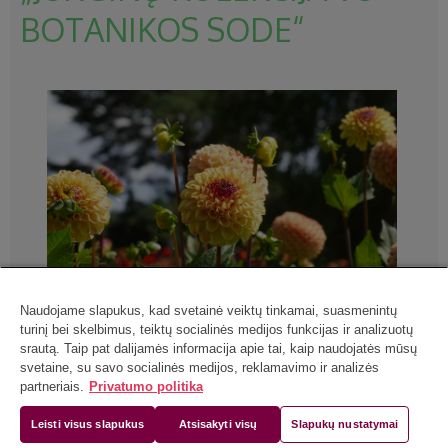
BOTANIKOS SODE“
Naudojame slapukus, kad svetainė veiktų tinkamai, suasmenintų
turinį bei skelbimus, teiktų socialinės medijos funkcijas ir analizuotų
srautą. Taip pat dalijamės informacija apie tai, kaip naudojatės mūsų
svetaine, su savo socialinės medijos, reklamavimo ir analizės
partneriais.
Privatumo politika
Leisti visus slapukus
Atsisakyti visų
Slapukų nustatymai