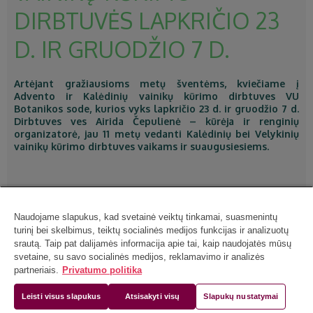
DIRBTUVĖS LAPKRIČIO 23
D. IR GRUODŽIO 7 D.
Artėjant gražiausioms metų šventėms, kviečiame į
Advento ir Kalėdinių vainikų kūrimo dirbtuves VU
Botanikos sode, kurios vyks lapkričio 23 d. ir gruodžio 7 d.
Dirbtuves ves Airida Čepulienė – kūrėja ir renginių
organizatorė, jau 11 metų vedanti Kalėdinių bei Velykinių
vainikų kūrimo dirbtuves vaikams ir suaugusiesiems.
Naudojame slapukus, kad svetainė veiktų tinkamai, suasmenintų
turinį bei skelbimus, teiktų socialinės medijos funkcijas ir analizuotų
srautą. Taip pat dalijamės informacija apie tai, kaip naudojatės mūsų
svetaine, su savo socialinės medijos, reklamavimo ir analizės
partneriais.
Privatumo politika
Leisti visus slapukus
Atsisakyti visų
Slapukų nustatymai