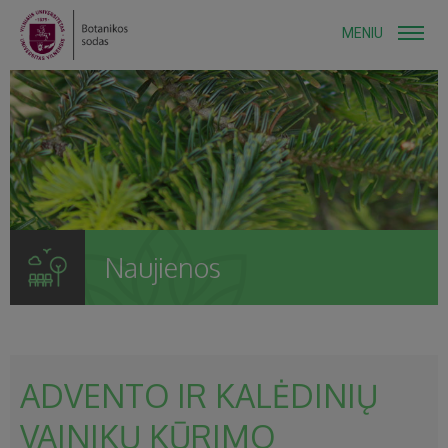
MENIU
Naujienos
ADVENTO IR KALĖDINIŲ
VAINIKŲ KŪRIMO