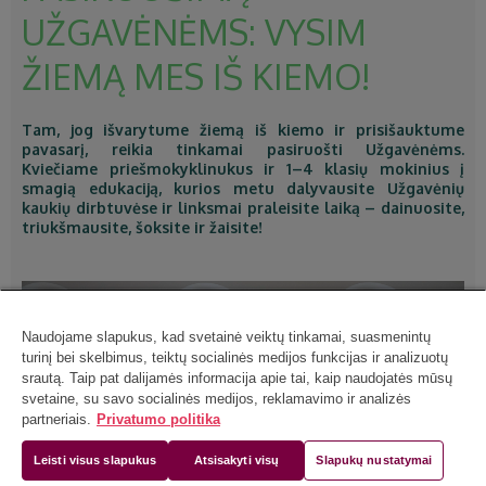
UŽGAVĖNĖMS: VYSIM
ŽIEMĄ MES IŠ KIEMO!
Tam, jog išvarytume žiemą iš kiemo ir prisišauktume
pavasarį, reikia tinkamai pasiruošti Užgavėnėms.
Kviečiame priešmokyklinukus ir 1–4 klasių mokinius į
smagią edukaciją, kurios metu dalyvausite Užgavėnių
kaukių dirbtuvėse ir linksmai praleisite laiką – dainuosite,
triukšmausite, šoksite ir žaisite!
Naudojame slapukus, kad svetainė veiktų tinkamai, suasmenintų
turinį bei skelbimus, teiktų socialinės medijos funkcijas ir analizuotų
srautą. Taip pat dalijamės informacija apie tai, kaip naudojatės mūsų
svetaine, su savo socialinės medijos, reklamavimo ir analizės
partneriais.
Privatumo politika
Leisti visus slapukus
Atsisakyti visų
Slapukų nustatymai