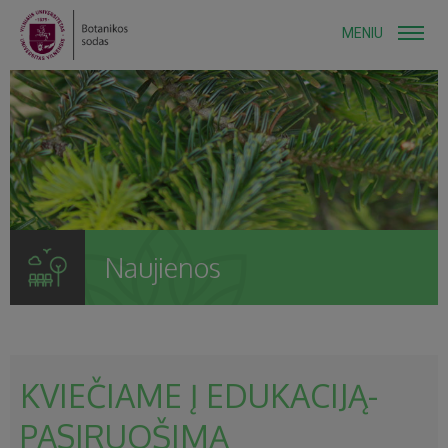
MENIU
Naujienos
KVIEČIAME Į EDUKACIJĄ-
PASIRUOŠIMĄ