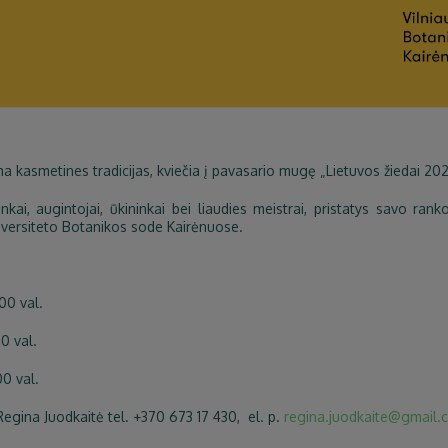
 kasmetines tradicijas, kviečia į pavasario mugę „Lietuvos žiedai 20
inkai, augintojai, ūkininkai bei liaudies meistrai, pristatys savo ra
universiteto Botanikos sode Kairėnuose.
00 val.
0 val.
0 val.
Regina Juodkaitė tel. +370 673 17 430, el. p.
regina.juodkaite@gmail.