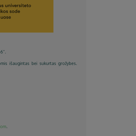
26“.
nkomis išaugintas bei sukurtas grožybes.
com
.