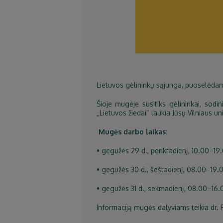
Lietuvos gėlininkų sąjunga, puoselėdama
Šioje mugėje susitiks gėlininkai, sodin
„Lietuvos žiedai“ laukia Jūsų Vilniaus 
Mugės darbo laikas:
• gegužės 29 d., penktadienį, 10.00–19.
• gegužės 30 d., šeštadienį, 08.00–19.0
• gegužės 31 d., sekmadienį, 08.00–16.0
Informaciją mugės dalyviams teikia dr. 