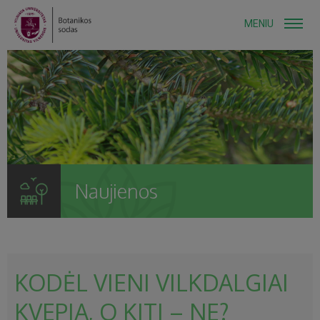
MENIU
Naujienos
KODĖL VIENI VILKDALGIAI
KVEPIA, O KITI – NE?