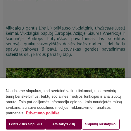
Vilkdalgių gentis (
Iris
L.) priklauso vilkdalginių (
Iridaceae
Juss.)
šeimai. Vilkdalgiai paplitę Europoje, Azijoje, Šiaurės Amerikoje ir
šiaurinėje Afrikoje. Lotyniškas pavadinimas Iris suteiktas
senovės graikų vaivorykštės deivės Iridės garbei – dėl žiedų
spalvų įvairovės (1 pav.). Lietuviškas genties pavadinimas
suteiktas dėl į kardus panašių lapų.
Naudojame slapukus, kad svetainė veiktų tinkamai, suasmenintų
turinį bei skelbimus, teiktų socialinės medijos funkcijas ir analizuotų
srautą. Taip pat dalijamės informacija apie tai, kaip naudojatės mūsų
svetaine, su savo socialinės medijos, reklamavimo ir analizės
partneriais.
Privatumo politika
Leisti visus slapukus
Atsisakyti visų
Slapukų nustatymai