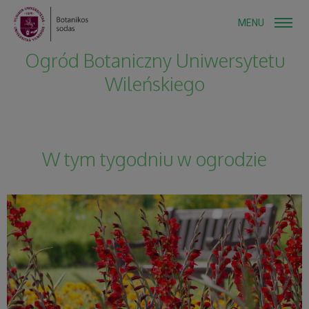
MENU
Ogród Botaniczny Uniwersytetu
Wileńskiego
W tym tygodniu w ogrodzie