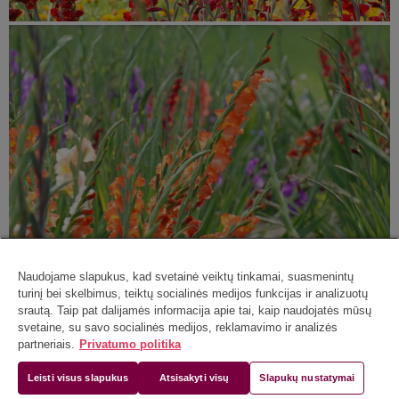
Naudojame slapukus, kad svetainė veiktų tinkamai, suasmenintų
turinį bei skelbimus, teiktų socialinės medijos funkcijas ir analizuotų
srautą. Taip pat dalijamės informacija apie tai, kaip naudojatės mūsų
svetaine, su savo socialinės medijos, reklamavimo ir analizės
partneriais.
Privatumo politika
Leisti visus slapukus
Atsisakyti visų
Slapukų nustatymai