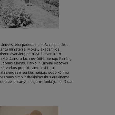
i Universitetui padeda nemaža respublikos
plentų ministerija, Mokslų akademijos
rėnų dvarvietę pritaikyti Universiteto
tektė Dainora Juchnevičiūtė. Senojo Kairėnų
 Leonas Čibiras. Parko ir Kairėnų vietovės
emėtvarkos projektavimo institutai,
i atsakingas ir sunkus naujojo sodo kūrimo
 žemės sausinimo ir drėkinimo (bus drėkinama
uoti bei pritaikyti naujoms funkcijoms. O dar