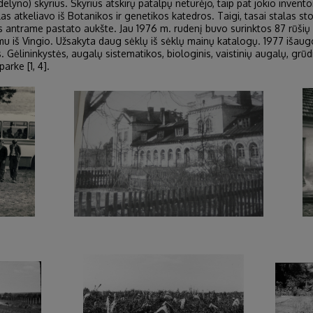
no) skyrius. Skyrius atskirų patalpų neturėjo, taip pat jokio inventori
alas atkeliavo iš Botanikos ir genetikos katedros. Taigi, tasai stalas 
s antrame pastato aukšte. Jau 1976 m. rudenį buvo surinktos 87 rūšių
u iš Vingio. Užsakyta daug sėklų iš sėklų mainų katalogų. 1977 išaugo
. Gėlininkystės, augalų sistematikos, biologinis, vaistinių augalų, grūdin
rke [1, 4].