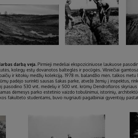
arbas darbą veja.
Pirmieji medeliai ekspoziciniuose laukuose pasodint
utės, kolegų estų dovanotos balteglės ir pocūgės. Vilniečiai gamtosa
aičių ir kitokių medžių kolekciją. 1978 m. balandžio mėn. talkos metu
ių rūmų padėjo surinkti sausas šakas parke, atvežė žemių į inspektus, 
į pasodino 530 vnt. medelių ir 500 vnt. krūmų Dendrofloros skyriaus
iamas dėmesys parko estetinio vaizdo tobulinimui, istorinių, architektū
ikos fakulteto studentams, buvo nugriauti pagalbiniai gyventojų pastat