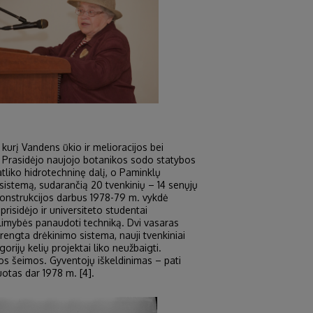
kurį Vandens ūkio ir melioracijos bei
s. Prasidėjo naujojo botanikos sodo statybos
atliko hidrotechninę dalį, o Paminklų
 sistemą, sudarančią 20 tvenkinių – 14 senųjų
ekonstrukcijos darbus 1978-79 m. vykdė
isidėjo ir universiteto studentai
alimybės panaudoti techniką. Dvi vasaras
rengta drėkinimo sistema, nauji tvenkiniai
gorijų kelių projektai liko neužbaigti.
ios šeimos. Gyventojų iškeldinimas – pati
otas dar 1978 m. [4].