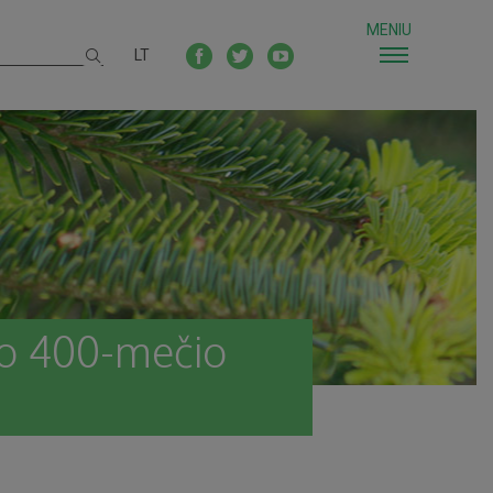
MENIU
LT
to 400-mečio