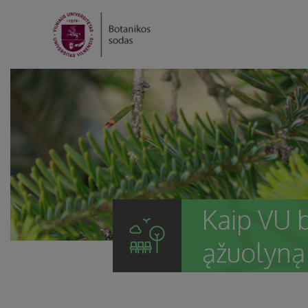
Kaip VU 
ąžuolyną 