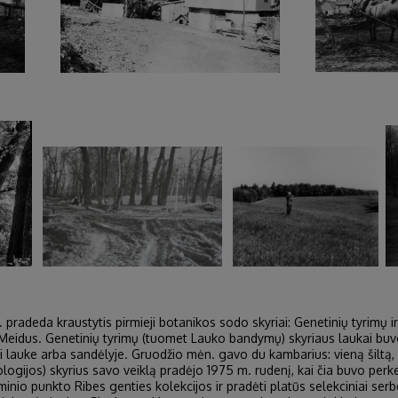
. pradeda kraustytis pirmieji botanikos sodo skyriai: Genetinių tyrimų
 Meidus. Genetinių tyrimų (tuomet Lauko bandymų) skyriaus laukai buvo
si lauke arba sandėlyje. Gruodžio mėn. gavo du kambarius: vieną šiltą,
ijos) skyrius savo veiklą pradėjo 1975 m. rudenį, kai čia buvo perke
inio punkto Ribes genties kolekcijos ir pradėti platūs selekciniai serb