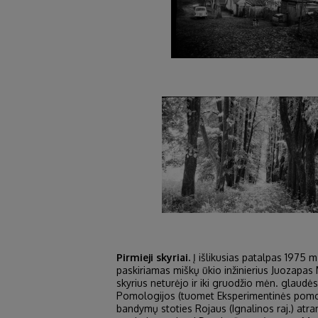
Pirmieji skyriai.
Į išlikusias patalpas 1975 m
paskiriamas miškų ūkio inžinierius Juozapas
skyrius neturėjo ir iki gruodžio mėn. glaudė
Pomologijos (tuomet Eksperimentinės pomolog
bandymų stoties Rojaus (Ignalinos raj.) atram