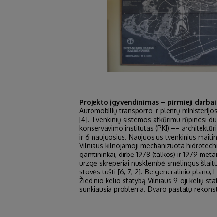
Projekto įgyvendinimas – pirmieji darbai
Automobilių transporto ir plentų ministerijo
[4]. Tvenkinių sistemos atkūrimu rūpinosi du 
konservavimo institutas (PKI) –– architektūri
ir 6 naujuosius. Naujuosius tvenkinius maiti
Vilniaus kilnojamoji mechanizuota hidrotechn
gamtininkai, dirbę 1978 (talkos) ir 1979 met
urzgę skreperiai nusklembė smėlingus šlaitus
stovės tušti [6, 7, 2]. Be generalinio plano, L
Žiedinio kelio statybą Vilniaus 9-oji kelių 
sunkiausia problema. Dvaro pastatų rekonstr