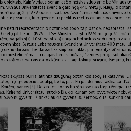
is objektais. Kaip Vilniaus senamiesčio neįsivaizduojame be Vilniaus un
m. Vilniaus universitetas švenčia garbingą 440 metų jubiliejų, o botan
orėtųsi grįžti į 1979-uosius, kai buvo švenčiamas Vilniaus universiteto
us ir prisiminti, kuo gyveno tik penktus metus einantis botanikos s
tinė neturi reprezentacinio botanikos sodo, taip pat dėl nepaprastai iš
00 metų jubiliejumi (1979), LTSR Ministrų Taryba 1974 m. gegužės mėn. 
rėnų pagalbinį ūkį (150 ha ploto) naujam botanikos sodui organizuoti (ja
tyrininkas Kęstutis Labanauskas: Švenčiant Universiteto 400 metų jubil
ų dienų darbais. Tie darbai liks kaip paminklai, primenantys būsimoms
ų miestelio rūmai su naujais bendrabučiais, šventės proga subtiliai iš
papuošimas naujais dailės kūriniais. Tarp tokių jubiliejinių įsigijimų, 
inktas sklypas puikiai atitinka daugumą botanikos sodų reikalavimų. Dir
r ekologinių grupuočių augaliją, be to, pateikti jos derinius raiškia land
Kairėnų parkas [3]. Botanikos sodas Kairėnuose tuo tarpu žengia tik 
tovės. Kairėnai Universitetui atiteko iš ūkio, kuriam pati gyvenvietė nebu
i buvo nugyventi. Iš anksčiau čia gyvena 36 šeimos, o tai sunkina dar