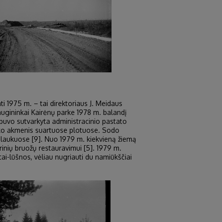
i 1975 m. – tai direktoriaus J. Meidaus
ugininkai Kairėnų parke 1978 m. balandį
 buvo sutvarkyta administracinio pastato
rinko akmenis suartuose plotuose. Sodo
 laukuose [9]. Nuo 1979 m. kiekvieną žiemą
rinių bruožų restauravimui [5]. 1979 m.
ai-lūšnos, vėliau nugriauti du namiūkščiai