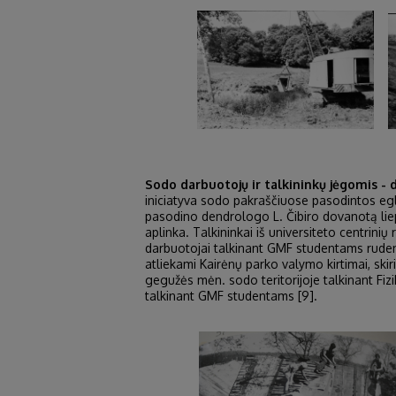
Sodo darbuotojų ir talkininkų jėgomis - d
iniciatyva sodo pakraščiuose pasodintos egl
pasodino dendrologo L. Čibiro dovanotą liep
aplinka. Talkininkai iš universiteto centrin
darbuotojai talkinant GMF studentams ruden
atliekami Kairėnų parko valymo kirtimai, skir
gegužės mėn. sodo teritorijoje talkinant Fiz
talkinant GMF studentams [9].