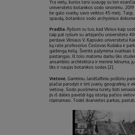
Yra vietų, kurios tarsi suaugę su ten esančia
universiteto botanikos sodo sinonimu. 2019 
be galo svarbų savo veiklos 45-metį. Taigi, n
spaudą, botanikos sodo archyvinius dokument
Pradžia.
Ryšium su tuo, kad Vilnius kaip sos
taip pat ryšium su artėjančiu universiteto 4
perdavė Vilniaus V. Kapsuko universitetui Kai
ką rašė profesorius Česlovas Kudaba ir parko
garbingą kelią. Šventė pažymima svarbiais ši
pastangas. Iš tolo matomu darbu liks student
ansamblio architektūra ir meninė kilnuma, jų 
liks ir naujas botanikos sodas [2].
Vietovė.
Gamtiniu, landšaftiniu požiūriu par
plačiai parodyti ir tirti įvairių geografinių i
vietovę. Sodo puošmena turėtų būti senasis 
jis iš dalies paveldi ilgą istoriją pačios vie
rūpinamasi. Todėl dvarvietės parkas, pastata