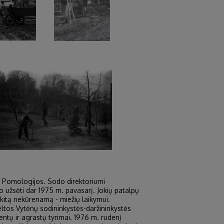
 ir Pomologijos. Sodo direktoriumi
 užsėti dar 1975 m. pavasarį. Jokių patalpų
 kitą nekūrenamą - miežių laikymui.
ltos Vytėnų sodininkystės-daržininkystės
entų ir agrastų tyrimai. 1976 m. rudenį