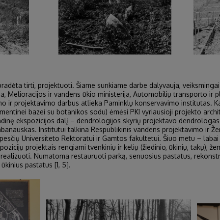
adėta tirti, projektuoti. Šiame sunkiame darbe dalyvauja, veiksminga
ja, Melioracijos ir vandens ūkio ministerija, Automobilių transporto ir 
mo ir projektavimo darbus atlieka Paminklų konservavimo institutas. Kai
ntinei bazei su botanikos sodu) ėmėsi PKI vyriausioji projekto archi
ndinę ekspozicijos dalį – dendrologijos skyrių projektavo dendrologas
Labanauskas. Institutui talkina Respublikinis vandens projektavimo ir Ž
pesčių Universiteto Rektoratui ir Gamtos fakultetui. Šiuo metu – laba
pozicijų projektais rengiami tvenkinių ir kelių (žiedinio, ūkinių, takų),
u realizuoti. Numatoma restauruoti parką, senuosius pastatus, rekonstr
 ūkinius pastatus [1, 5].