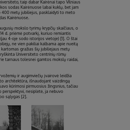
iversiteto, taip dabar Kairėnai tapo Vilniaus
ikos sodas Kairėnuose labai kuklų, bet jam
 400 metų jubiliejus, pasklaidyti to meto
odas Kairėnuose.
augusių mokslo tyrimų krypčių skaičiaus, o
14 d. priėmė potvarkį, kuriuo remiantis
u 4-oje sodo istorijos vietoje) [1]. O štai
iejų, ne vien pakiliai kalbama apie nueitą
 kartomas gražias šių jubiliejaus metų
ryškinta Universiteto centrinių rūmų
kurie tarnaus tolesnei gamtos mokslų raidai,
vožemių ir augimviečių įvairovė leidžia
šafto architektūra, išnaudojant vaizdingą
savo kūrimosi pirmuosius žingsnius, tačiau
vo perspektyvi, nesiplėtė, ja nebuvo
bo sąlygas [2].