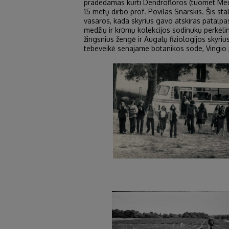
pradedamas kurti Dendrofloros (tuomet Medely
15 metų dirbo prof. Povilas Snarskis. Šis st
vasaros, kada skyrius gavo atskiras patalpa
medžių ir krūmų kolekcijos sodinukų perkėlim
žingsnius žengė ir Augalų fiziologijos skyrius
tebeveikė senajame botanikos sode, Vingio pa