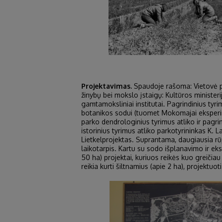
Projektavimas.
Spaudoje rašoma: Vietovė pr
žinybų bei mokslo įstaigų: Kultūros ministeri
gamtamoksliniai institutai. Pagrindinius tyri
botanikos sodui (tuomet Mokomajai eksperime
parko dendrologinius tyrimus atliko ir pagri
istorinius tyrimus atliko parkotyrininkas K. 
Lietkelprojektas. Suprantama, daugiausia rū
laikotarpis. Kartu su sodo išplanavimo ir eks
50 ha) projektai, kuriuos reikės kuo greičia
reikia kurti šiltnamius (apie 2 ha), projektuoti