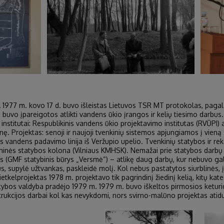
.
1977 m. kovo 17 d. buvo išleistas Lietuvos TSR MT protokolas, pagal 
s buvo įpareigotos atlikti vandens ūkio įrangos ir kelių tiesimo darbu
institutai: Respublikinis vandens ūkio projektavimo institutas (RVŪPI) 
nę. Projektas: senoji ir naujoji tvenkinių sistemos apjungiamos į vieną
ns vandens padavimo linija iš Veržupio upelio. Tvenkinių statybos ir r
inės statybos kolona (Vilniaus KMHSK). Nemažai prie statybos darbų pr
ais (GMF statybinis būrys „Versmė“) – atlikę daug darbų, kur nebuvo g
, supylė užtvankas, paskleidė molį. Kol nebus pastatytos siurblinės, į
ietkelprojektas 1978 m. projektavo tik pagrindinį žiedinį kelią, kitų kate
statybos valdyba pradėjo 1979 m. 1979 m. buvo iškeltos pirmosios ketur
ukcijos darbai kol kas nevykdomi, nors svirno-malūno projektas atidu