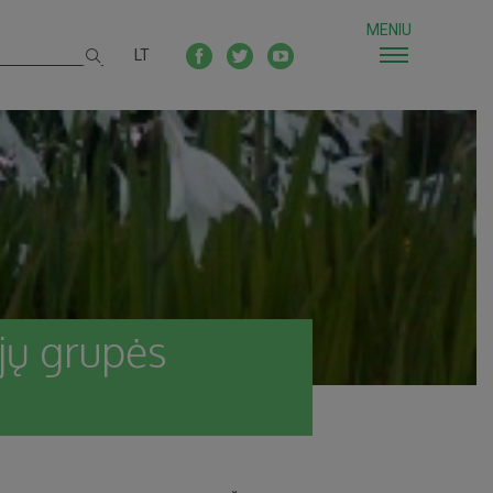
MENIU
LT
ijų grupės