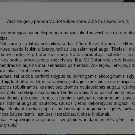
Vasaros gėlių paroda VU Botanikos sode, 2016 m. liepos 5-6 d.
inkų draugijos nariai eksponuoja naujai sukurtas veisles su kitų moksl
ijas.
sėklų mainų su kitais botanikos sodais būdu. Kasmet gautos sėklos
kuriuos nuėda laukiniai žvėrys, tačiau likę sėkmingai auga. Tikslas - d
 kolekcininkų, kitų botanikos sodų. Sodo darbuotojai aplankė ir kitų 
anikos sodus, arboretumus, medelynus. Iš jų VU Botanikos sodo kolek
endradarbiaujama ir su senaisiais partneriais: Vokietijos, Lenkijos, Lat
ininkais ir kolekcininkais.
rėgnumas, tai leidžia parinkti sklypus su skirtingomis ekologinėmis 
aip, kad būtų ne tik dekoratyvios, patogios mokslinei informacijai ka
ozicijos tobulinamos, kasmet papildomos naujausiomis augalų rūšimis, 
mais, gėlių selekcijos madomis ir tendencijomis. Nuo paskutinio sniego 
ose žemės plotuose įrengta sezoniniai gėlynai (eksponuojami pavasarį
s žoliniai augalai; saulėtos, sausos vietos dekoratyvūs augalai (ka
ja. Renkant mažiau paplitusias Lietuvoje daugiametes gėles, siekiame 
iose šalyse (astrai, astilbės, raktažolės, flioksai ir bijūnai).
alai. Ekspozicijoje auginamos svogūninės ir daugiametės gėlės, pris
ai grupių).