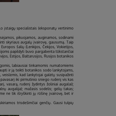
o įstaigų specialistais (eksponatų vertinimo
 sėjamos, pikuojamos, auginamos, sodinami
idinti skyriaus augalų įvairovę, gausumą. Taip
Europos šalių (Lenkijos, Čekijos, Vokietijos,
cijoms papildyti buvo pargabenta tūkstančiai
vijos, Estijos, Baltarusijos, Rusijos botanikos
sąlygomis, labiausiai tinkamomis numatomiems
upti ir ją teikti botanikos sodo lankytojams,
veislėmis, kad lankytojai galėtų susipažinti
pavasarį iki pirmutinio sniego rudenį vis kas
, vasarą, rudenį žydintys žoliniai augalai);
lnų augalija); mažasis sodelis; gėlių takas;
ne tik išryškinti jų rūšinę įvairovę, bet ir
kiriamos trisdešimčiai genčių. Gausi tulpių