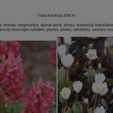
Tulpių kolekcija 2016 m.
ūteniai, sangvinarijos, alpiniai astrai, alūnės, auskarėliai, baltašaknės, 
arcizai, tiesiaragės našlaitės, plautės, plukės, raktažolės, saulutės, sinav