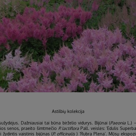
Astilbių kolekcija
žydėjus. Dažniausiai tai būna birželio vidurys. Bijūnai (
Paeonia
L.) –
sios senos, praeito šimtmečio
P. lactiflora
Pall. veislės: ‘Edulis Superba
žydintis vaistinis bijūnas (
P. officinalis
) ‘Rubra Plena’. Mūsų ekspozic