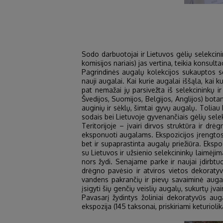
Sodo darbuotojai ir Lietuvos gėlių selekcin
komisijos nariais) jas vertina, teikia konsultac
Pagrindinės augalų kolekcijos sukauptos 
nauji augalai. Kai kurie augalai iššąla, kai 
pat nemažai jų parsivežta iš selekcininkų ir
Švedijos, Suomijos, Belgijos, Anglijos) bot
auginių ir sėklų, šimtai gyvų augalų. Toliau b
sodais bei Lietuvoje gyvenančiais gėlių selekc
Teritorijoje – įvairi dirvos struktūra ir d
eksponuoti augalams. Ekspozicijos įrengtos t
bet ir supaprastinta augalų priežiūra. Eksp
su Lietuvos ir užsienio selekcininkų laimėji
nors žydi. Senajame parke ir naujai įdirbtu
drėgno pavėsio ir atviros vietos dekoratyvū
vandens pakrančių ir pievų savaiminė augali
įsigyti šių genčių veislių augalų, sukurtų įvair
Pavasarį žydintys žoliniai dekoratyvūs aug
ekspozija (145 taksonai, priskiriami keturiolik