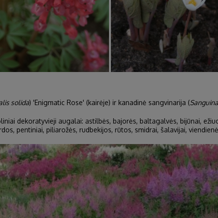
lis solida
) 'Enigmatic Rose' (kairėje) ir kanadinė sangvinarija (
Sanguina
niai dekoratyvieji augalai: astilbės, bajorės, baltagalvės, bijūnai, ežiuolė
dos, pentiniai, piliarožės, rudbekijos, rūtos, smidrai, šalavijai, viendienės