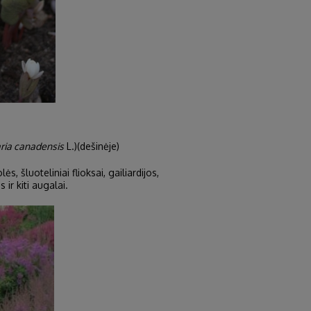
ria canadensis
L.)(dešinėje)
s, šluoteliniai flioksai, gailiardijos,
 ir kiti augalai.