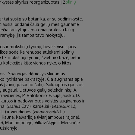
inkystės skyrius reorganizuotas į Ž
olinių
tai susiję su botanika, ar su sodininkyste.
sčiausiai būdami šalia gėlių mes gauname
iečia lankytojus maloniai praleisti laiką
ir ramybę, jis tampa tavo mokytoju.
s ir mokslinių tyrimų, beveik visus juos
nikos sode Kairėnuose atliekami žolinių
ik mokslinių tyrimų, švietimo bazė, bet ir
 kolekcijos kito: vienos nyko, o kitos
lėmis. Ypatingas dėmesys skiriamas
arko rytiniame pakraštyje. Čia auginama apie
 iš įvairių pasaulio šalių. Sukauptos gausios
 augalai. Lietuvos gėlių selekcininkų: A.
ravičienės, P. Balčikonio, P. Ciplijausko, D.
 sukurtos ir padovanotos veislės auginamos ir
nai (
Dahlia
Cav.), kardeliai (
Gladiolus
L.),
a
L.) ir viendienės (
Hemerocallis
L.).
 Kaune, Kalvarijoje (Marijampolės rajone),
, Marijampolėje, Vilkaviškyje ir Merkinėje
užsienyje.