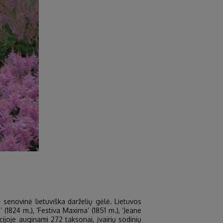
 senovinė lietuviška darželių gėlė. Lietuvos
’ (1824 m.), ‘Festiva Maxima’ (1851 m.), ‘Jeane
ijoje auginami 272 taksonai, įvairių sodinių