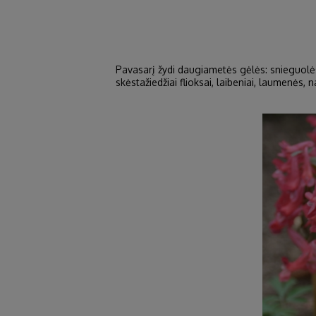
Pavasarį žydi daugiametės gėlės: snieguolės, r
skėstažiedžiai flioksai, laibeniai, laumenės, n