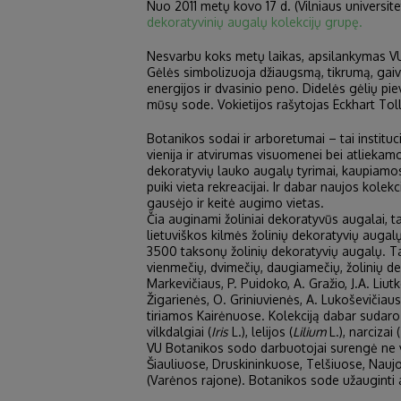
Nuo 2011 metų kovo 17 d. (Vilniaus universit
dekoratyvinių augalų kolekcijų grupę.
Nesvarbu koks metų laikas, apsilankymas VU 
Gėlės simbolizuoja džiaugsmą, tikrumą, gai
energijos ir dvasinio peno. Didelės gėlių pievo
mūsų sode. Vokietijos rašytojas Eckhart Tolle
Botanikos sodai ir arboretumai – tai institu
vienija ir atvirumas visuomenei bei atliekam
dekoratyvių lauko augalų tyrimai, kaupiamos 
puiki vieta rekreacijai. Ir dabar naujos kol
gausėjo ir keitė augimo vietas.
Čia auginami žoliniai dekoratyvūs augalai, t
lietuviškos kilmės žolinių dekoratyvių augal
3500 taksonų žolinių dekoratyvių augalų. Tai 
vienmečių, dvimečių, daugiamečių, žolinių de
Markevičiaus, P. Puidoko, A. Gražio, J.A. Liutke
Žigarienės, O. Griniuvienės, A. Lukoševičiaus
tiriamos Kairėnuose. Kolekciją dabar sudaro 
vilkdalgiai (
Iris
L.), lelijos (
Lilium
L.), narcizai (
VU Botanikos sodo darbuotojai surengė ne vie
Šiauliuose, Druskininkuose, Telšiuose, Naujo
(Varėnos rajone). Botanikos sode užauginti 