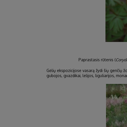
Paprastasis rūtenis (
Coryda
Gėlių ekspozicijose vasarą žydi šių genčių žoli
gubojos, gvazdikai, lelijos, liguliarijos, monar