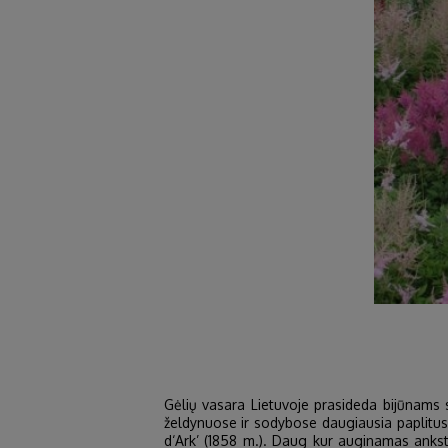
Gėlių vasara Lietuvoje prasideda bijūnams su
želdynuose ir sodybose daugiausia paplitu
d‘Ark’ (1858 m.). Daug kur auginamas anksti 