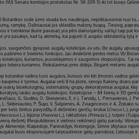
eto (VU) Senato komisijos protokolas Nr. SK-2011-5) iki tol buvęs Gėlin
Botanikos sode Jums visada bus naudingas, nepriklausomai nuo to, ar 
vumą, ramybę. Dažniausiai jos skleidžia malonų kvapą. Tiesiog, papra
s ir tvenkiniai (kurie pavasarį yra pilni dainuojančių varlių) taip pat kv
 yra pasakęs, kad tą akimirką, kai pajunti iš augalo sklindančią tylą 
cijos, saugančios gyvąsias augalų kolekcijas
ex situ
. Be augalų apsaugo
os pažinimo ir švietimo funkcijos. Jau dvidešimt penkis metus VU Bota
kolekcijos, kuriamos, puoselėjamos ir saugomos ekspozicijos. Tai ne t
ekcijos tebėra kuriamos. Reikalavimai joms didėja. Bėgant metams augalų
aip botanikai vadina tuos augalus, kuriuos visi kiti žmonės vadina gė
ų kaupimui ir tyrimui. Augalai veši 8 ha plote, senojo Kairėnų dvaro p
įvairių bioekologinių, sistematinių grupių dekoratyviniai augalai, kilę
koratyvių lauko augalų kolekcijos. Kolekcijose – 84 šeimų ir 313 genčių
vičiaus, G. Siudiko, O. Skeivienės, E. ir J. Tarvidų, L. Pernavienės, J. Pet
, L. Skibiniausko, P. Šlajo, V. Švilpienės, A. Zviagincevos ir A. Žobako
per kelis šimtus pavyzdžių iš dešimties genčių: krokai (
Crocus
L.), jurgi
Narcissus
L.), bijūnai (
Paeonia
L.), raktažolės (
Primula
L.), tulpės (
Tulip
ną dešimtį (Respublikines ir vietinės reikšmės) gėlių parodų: Vilniuje,
je Akmenėje, Klaipėdoje, Panevėžyje, Kretingoje, Simne (Alytaus rajone)
augalai buvo eksponuojami tarptautinėse gėlių parodose, Lietuvoje ir 