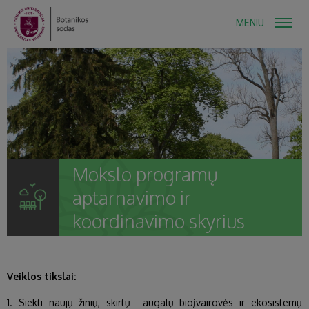
MENIU
Mokslo programų
aptarnavimo ir
koordinavimo skyrius
Veiklos tikslai:
1. Siekti naujų žinių, skirtų augalų bioįvairovės ir ekosistemų