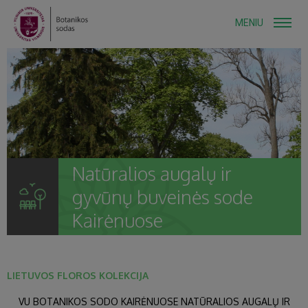
MENIU
Natūralios augalų ir
gyvūnų buveinės sode
Kairėnuose
LIETUVOS FLOROS KOLEKCIJA
VU BOTANIKOS SODO KAIRĖNUOSE NATŪRALIOS AUGALŲ IR