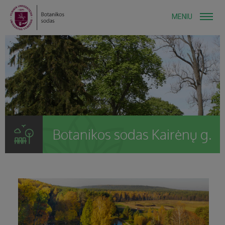
MENIU
Botanikos sodas Kairėnų g.