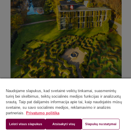
Naudojame slapukus, kad svetainė veiktų tinkamai, suasmenintų
turinį bei skelbimus, teiktų socialinės medijos funkcijas ir analizuotų
srautą. Taip pat dalijamės informacija apie tai, kaip naudojatės mūsų
svetaine, su savo socialinės medijos, reklamavimo ir analizės
partneriais.
Privatumo politika
Leisti visus slapukus
Atsisakyti visų
Slapukų nustatymai