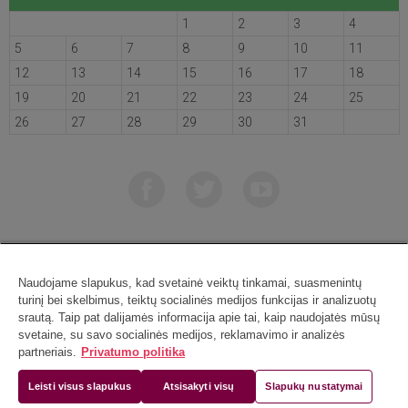
1
2
3
4
5
6
7
8
9
10
11
12
13
14
15
16
17
18
19
20
21
22
23
24
25
26
27
28
29
30
31
Vilniaus universiteto (VU) botanikos sodas
Naudojame slapukus, kad svetainė veiktų tinkamai, suasmenintų
Kairėnų 43, LT-10239 Vilnius
turinį bei skelbimus, teiktų socialinės medijos funkcijas ir analizuotų
srautą. Taip pat dalijamės informacija apie tai, kaip naudojatės mūsų
Informacija
+370 5 219 3139
svetaine, su savo socialinės medijos, reklamavimo ir analizės
Administracija
+370 5 219 3133
partneriais.
Privatumo politika
hbu@bs.vu.lt
Leisti visus slapukus
Atsisakyti visų
Slapukų nustatymai