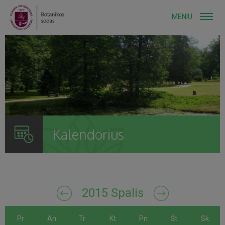
MENIU
Kalendorius
2015 Spalis
Pr
An
Tr
Kt
Pn
Št
Sk