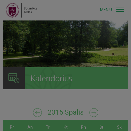
MENIU
Kalendorius
2016 Spalis
Pr
An
Tr
Kt
Pn
Št
Sk