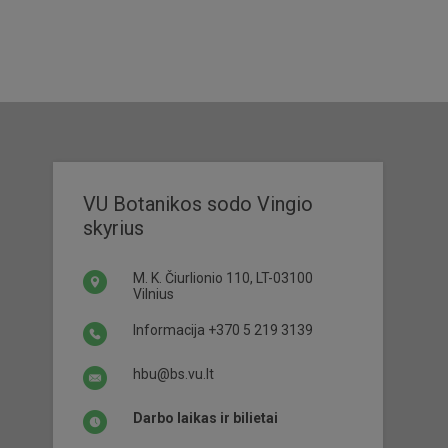
VU Botanikos sodo Vingio
skyrius
M. K. Čiurlionio 110, LT-03100
Vilnius
Informacija
+370 5 219 3139
hbu@bs.vu.lt
Darbo laikas ir bilietai