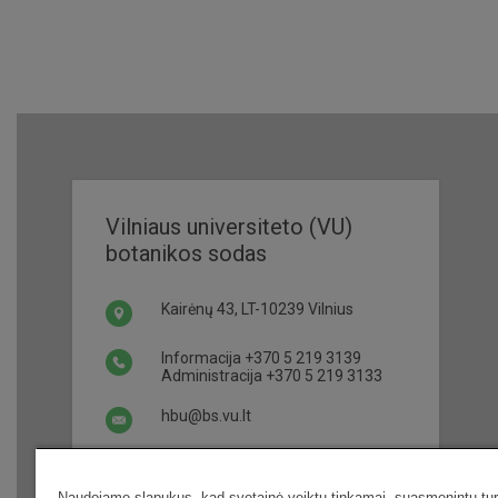
Vilniaus universiteto (VU)
botanikos sodas
Kairėnų 43, LT-10239 Vilnius
Informacija
+370 5 219 3139
Administracija
+370 5 219 3133
hbu@bs.vu.lt
Darbo laikas ir bilietai
Naudojame slapukus, kad svetainė veiktų tinkamai, suasmenintų turi