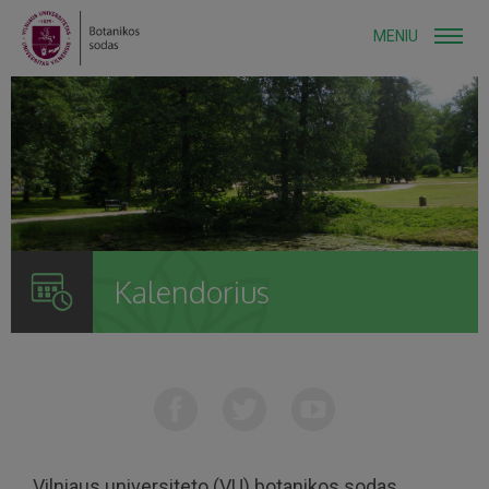
MENIU
Kalendorius
Vilniaus universiteto (VU) botanikos sodas