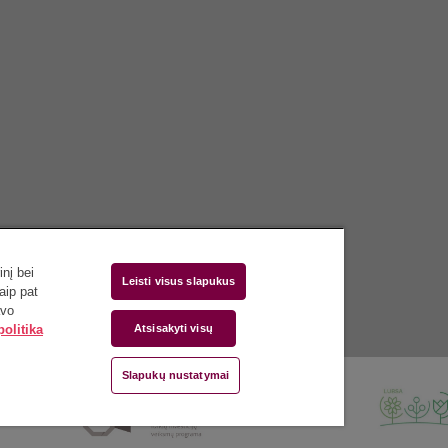
nį bei
Leisti visus slapukus
aip pat
avo
olitika
Atsisakyti visų
Slapukų nustatymai