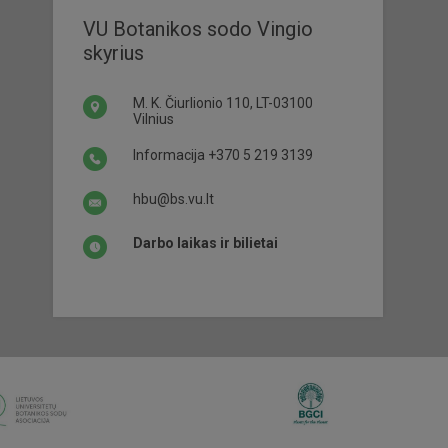
VU Botanikos sodo Vingio
skyrius
M. K. Čiurlionio 110, LT-03100
Vilnius
Informacija
+370 5 219 3139
hbu@bs.vu.lt
Darbo laikas ir bilietai