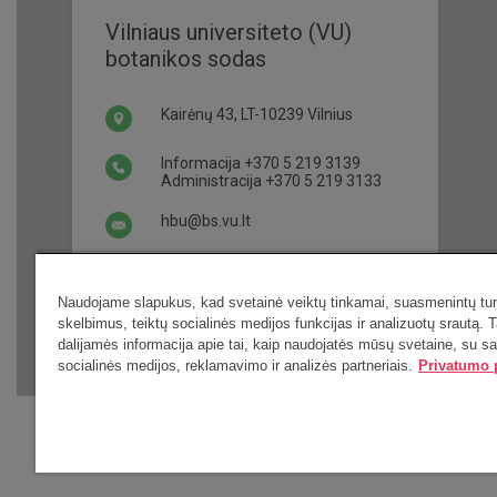
Vilniaus universiteto (VU)
botanikos sodas
Kairėnų 43, LT-10239 Vilnius
Informacija
+370 5 219 3139
Administracija
+370 5 219 3133
hbu@bs.vu.lt
Darbo laikas ir bilietai
Naudojame slapukus, kad svetainė veiktų tinkamai, suasmenintų turi
skelbimus, teiktų socialinės medijos funkcijas ir analizuotų srautą. T
dalijamės informacija apie tai, kaip naudojatės mūsų svetaine, su s
socialinės medijos, reklamavimo ir analizės partneriais.
Privatumo p
Visos teisės saugomos 2019 © VU botanikos sodas