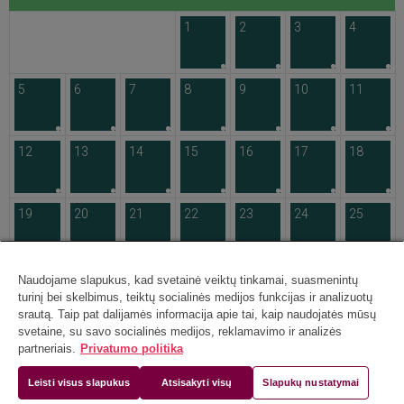
1
2
3
4
5
6
7
8
9
10
11
12
13
14
15
16
17
18
19
20
21
22
23
24
25
26
27
28
29
30
31
Naudojame slapukus, kad svetainė veiktų tinkamai, suasmenintų
turinį bei skelbimus, teiktų socialinės medijos funkcijas ir analizuotų
srautą. Taip pat dalijamės informacija apie tai, kaip naudojatės mūsų
svetaine, su savo socialinės medijos, reklamavimo ir analizės
partneriais.
Privatumo politika
Leisti visus slapukus
Atsisakyti visų
Slapukų nustatymai