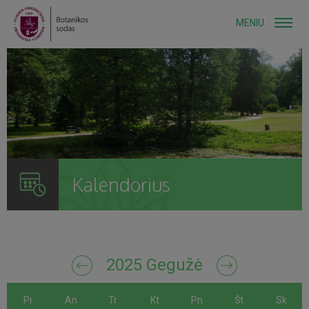
MENIU
Kalendorius
2025 Gegužė
Pr
An
Tr
Kt
Pn
Št
Sk