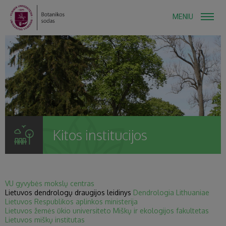
MENIU
Kitos institucijos
VU gyvybės mokslų centras
Lietuvos dendrologų draugijos leidinys
Dendrologia Lithuaniae
Lietuvos Respublikos aplinkos ministerija
Lietuvos žemės ūkio universiteto Miškų ir ekologijos fakultetas
Lietuvos miškų institutas