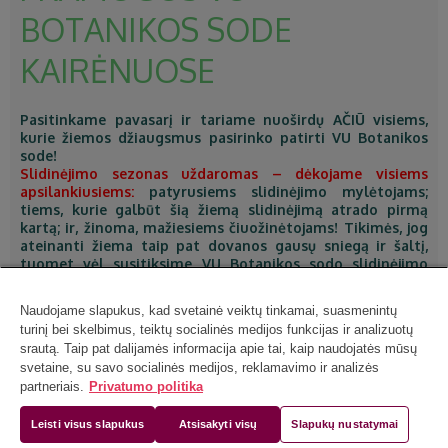
BOTANIKOS SODE
KAIRĖNUOSE
Pasitinkame pavasarį ir tariame nuoširdų AČIŪ visiems,
kurie žiemos džiaugsmus pasirinko patirti VU Botanikos
sode!
Slidinėjimo sezonas uždaromas – dėkojame visiems
apsilankiusiems:
patyrusiems slidinėjimo mylėtojams;
tiems, kurie galbūt šią žiemą slidinėjimą atrado pirmą
kartą; ir, žinoma, mažiesiems čiuožinėtojams! Tikimės, jog
ateinanti žiema taip pat dovanos gausų sniegą ir šaltį,
tuomet vėl susitiksime VU Botanikos sodo slidinėjimo
trasoje. Iki kitų žiemos džiaugsmų!
Naudojame slapukus, kad svetainė veiktų tinkamai, suasmenintų
ŽEMĖLAPIS LANKYTOJAMS
(
ATSISIŲSTI
)
turinį bei skelbimus, teiktų socialinės medijos funkcijas ir analizuotų
srautą. Taip pat dalijamės informacija apie tai, kaip naudojatės mūsų
svetaine, su savo socialinės medijos, reklamavimo ir analizės
partneriais.
Privatumo politika
Leisti visus slapukus
Atsisakyti visų
Slapukų nustatymai