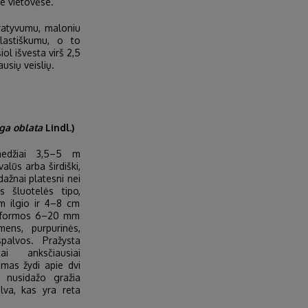
e vietovėse.
ratyvumu, maloniu
plastiškumu, o to
iol išvesta virš 2,5
ausių veislių.
ga oblata
Lindl.)
medžiai 3,5–5 m
valūs arba širdiški,
dažnai platesni nei
ės šluotelės tipo,
m ilgio ir 4–8 cm
io formos 6–20 mm
ens, purpurinės,
spalvos. Pražysta
i anksčiausiai
ūmas žydi apie dvi
i nusidažo gražia
lva, kas yra reta