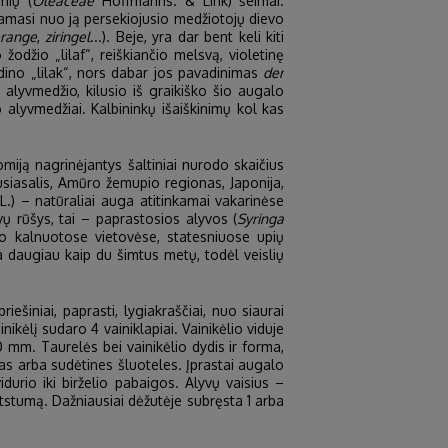
inių (
Oleaceae
Hoffmanns. & Link) šeimai.
damasi nuo ją persekiojusio medžiotojų dievo
range
,
ziringel
...). Beje, yra dar bent keli kiti
žodžio „lilaf“, reiškiančio melsvą, violetinę
adino „lilak“, nors dabar jos pavadinimas
der
 alyvmedžio, kilusio iš graikiško šio augalo
 alyvmedžiai. Kalbininkų išaiškinimų kol kas
miją nagrinėjantys šaltiniai nurodo skaičius
 pusiasalis, Amūro žemupio regionas, Japonija,
L.) – natūraliai auga atitinkamai vakarinėse
ų rūšys, tai – paprastosios alyvos (
Syringa
o kalnuotose vietovėse, statesniuose upių
ma daugiau kaip du šimtus metų, todėl veislių
ešiniai, paprasti, lygiakraščiai, nuo siaurai
inikėlį sudaro 4 vainiklapiai. Vainikėlio viduje
0 mm. Taurelės bei vainikėlio dydis ir forma,
stas arba sudėtines šluoteles. Įprastai augalo
durio iki birželio pabaigos. Alyvų vaisius –
 atstumą. Dažniausiai dėžutėje subręsta 1 arba