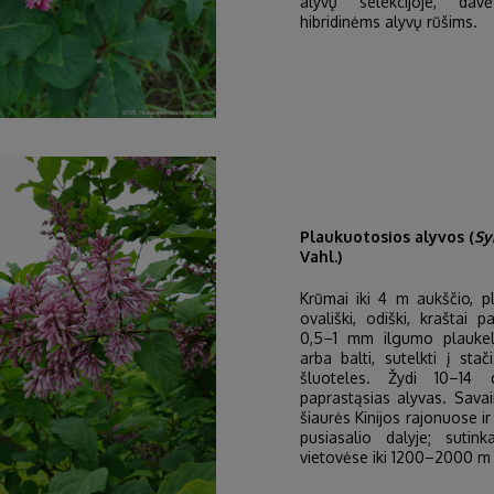
alyvų selekcijoje, dav
hibridinėms alyvų rūšims.
Plaukuotosios alyvos (
Sy
Vahl.)
Krūmai iki 4 m aukščio, pl
ovališki, odiški, kraštai p
0,5–1 mm ilgumo plaukelia
arba balti, sutelkti į sta
šluoteles. Žydi 10–14 
paprastąsias alyvas. Sava
šiaurės Kinijos rajonuose ir
pusiasalio dalyje; sutin
vietovėse iki 1200–2000 m v