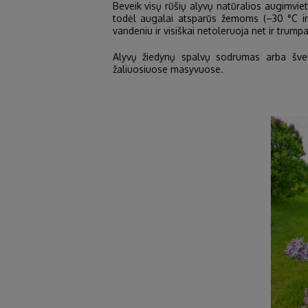
Beveik visų rūšių alyvų natūralios augimvi
todėl augalai atsparūs žemoms (–30 °C ir 
vandeniu ir visiškai netoleruoja net ir tru
Alyvų žiedynų spalvų sodrumas arba šve
žaliuosiuose masyvuose.