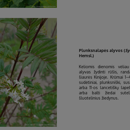
Plunksnalapės alyvos (
Sy
Hemsl.)
Keliomis dienomis vėliau
alyvas žydinti rūšis, ran
šiaurės Kinijoje. Krūmai 1–
sudėtiniai, plunksniški, su
arba 11-os lancetiškų lapel
arba balti žiedai sutel
šluotelinius žiedynus.