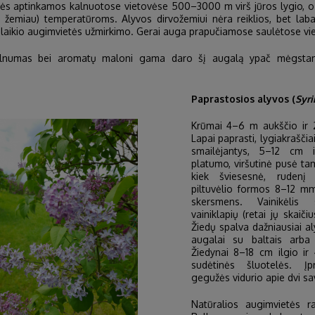
etės aptinkamos kalnuotose vietovėse 500–3000 m virš jūros lygio, o 
žemiau) temperatūroms. Alyvos dirvožemiui nėra reiklios, bet labai
mpalaikio augimvietės užmirkimo. Gerai auga prapučiamose saulėtose vi
lnumas bei aromatų maloni gama daro šį augalą ypač mėgstamą 
Paprastosios alyvos (
Syri
Krūmai 4–6 m aukščio ir 
Lapai paprasti, lygiakraščiai,
smailėjantys, 5–12 cm 
platumo, viršutinė pusė tam
kiek šviesesnė, rudenį 
piltuvėlio formos 8–12 m
skersmens. Vainikėlis
vainiklapių (retai jų skaič
Žiedų spalva dažniausiai al
augalai su baltais arba 
Žiedynai 8–18 cm ilgio i
sudėtinės šluotelės. Į
gegužės vidurio apie dvi sa
Natūralios augimvietės r