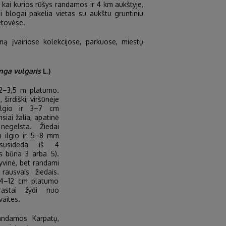
kai kurios rūšys randamos ir 4 km aukštyje,
 blogai pakelia vietas su aukštu gruntiniu
etovėse.
įvairiose kolekcijose, parkuose, miestų
nga vulgaris
L.)
2–3,5 m platumo.
 širdiški, viršūnėje
ilgio ir 3–7 cm
siai žalia, apatinė
negelsta. Žiedai
m ilgio ir 5–8 mm
 susideda iš 4
ius būna 3 arba 5).
yvinė, bet randami
rausvais žiedais.
r 4–12 cm platumo
prastai žydi nuo
vaites.
andamos Karpatų,