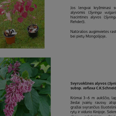
Jos lengvai kryžminasi s
alyvomis (
Syringa vulgari
hiacintinės alyvos (
Syring
Rehder)).
Natūralios augimvietės rast
bei pietų Mongolijoje.
Svyruoklinės alyvos (
Syr
subsp.
reflexa
C.K.Schneid
Krūmai 3–6 m aukščio, lapai
žiedai įvairių rausvų atsp
gražiai svyrančius šluoteli
rytų ir vidurio Kinijoje. S