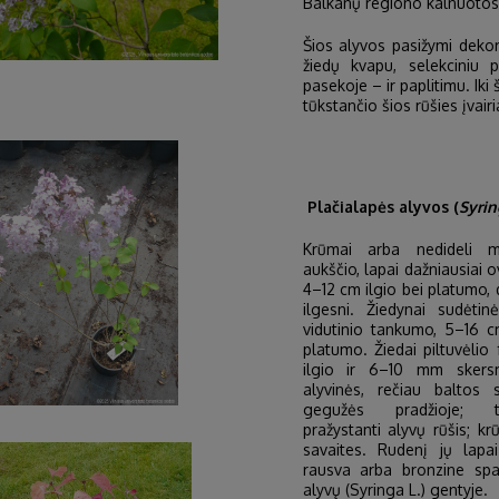
Balkanų regiono kalnuotos
Šios alyvos pasižymi deko
žiedų kvapu, selekciniu 
pasekoje – ir paplitimu. Iki š
tūkstančio šios rūšies įvairi
Plačialapės alyvos (
Syrin
Krūmai arba nedideli 
aukščio, lapai dažniausiai o
4–12 cm ilgio bei platumo, 
ilgesni. Žiedynai sudėtin
vidutinio tankumo, 5–16 c
platumo. Žiedai piltuvėl
ilgio ir 6–10 mm skersm
alyvinės, rečiau baltos 
gegužės pradžioje; ta
pražystanti alyvų rūšis; kr
savaites. Rudenį jų lapa
rausva arba bronzine spa
alyvų (Syringa L.) gentyje.