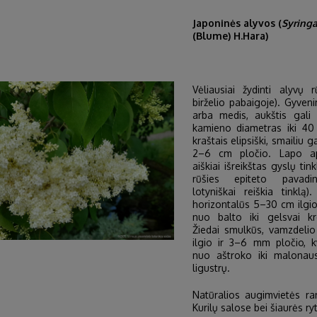
Japoninės alyvos (
Syringa
(Blume) H.Hara)
Vėliausiai žydinti alyvų 
birželio pabaigoje). Gyve
arba medis, aukštis gali
kamieno diametras iki 40 
kraštais elipsiški, smailiu g
2–6 cm pločio. Lapo a
aiškiai išreikštas gyslų tin
rūšies epiteto pavadin
lotyniškai reiškia tinklą)
horizontalūs 5–30 cm ilgio
nuo balto iki gelsvai kr
Žiedai smulkūs, vamzdel
ilgio ir 3–6 mm pločio, k
nuo aštroko iki malonaus
ligustrų.
Natūralios augimvietės ran
Kurilų salose bei šiaurės ryt