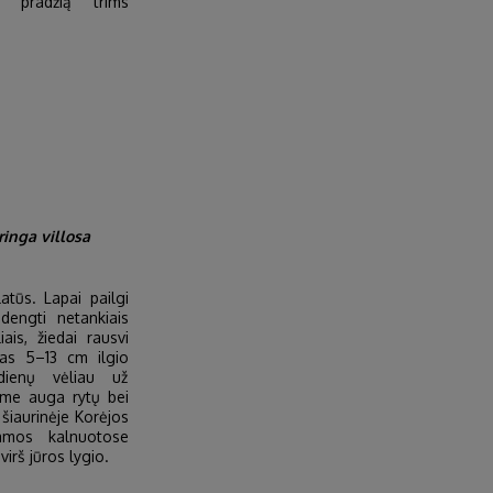
ė pradžią trims
ringa villosa
atūs. Lapai pailgi
adengti netankiais
is, žiedai rausvi
čias 5–13 cm ilgio
dienų vėliau už
ime auga rytų bei
 šiaurinėje Korėjos
kamos kalnuotose
irš jūros lygio.