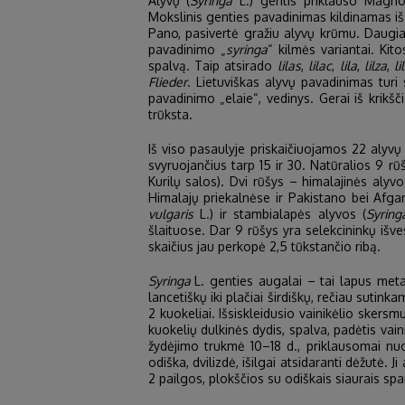
Alyvų (
Syringa
L.) gentis priklauso Magnoli
Mokslinis genties pavadinimas kildinamas iš
Pano, pasivertė gražiu alyvų krūmu. Daugi
pavadinimo „
syringa
“ kilmės variantai. Kit
spalvą. Taip atsirado
lilas
,
lilac
,
lila
,
lilza
,
li
Flieder
. Lietuviškas alyvų pavadinimas turi 
pavadinimo „elaie“, vedinys. Gerai iš krikš
trūksta.
Iš viso pasaulyje priskaičiuojamos 22 alyvų
svyruojančius tarp 15 ir 30. Natūralios 9 rūš
Kurilų salos). Dvi rūšys – himalajinės alyvo
Himalajų priekalnėse ir Pakistano bei Afga
vulgaris
L.) ir stambialapės alyvos (
Syring
šlaituose. Dar 9 rūšys yra selekcininkų išve
skaičius jau perkopė 2,5 tūkstančio ribą.
Syringa
L. genties augalai – tai lapus metan
lancetiškų iki plačiai širdiškų, rečiau sutinka
2 kuokeliai. Išsiskleidusio vainikėlio skers
kuokelių dulkinės dydis, spalva, padėtis vain
žydėjimo trukmė 10–18 d., priklausomai nuo 
odiška, dvilizdė, išilgai atsidaranti dėžutė.
2 pailgos, plokščios su odiškais siaurais spa