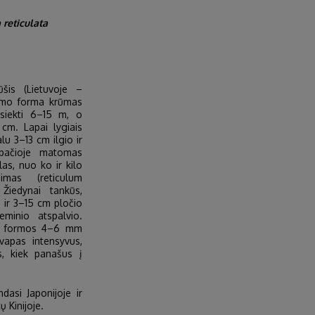
 reticulata
rūšis (Lietuvoje –
nimo forma krūmas
 siekti 6–15 m, o
cm. Lapai lygiais
alu 3–13 cm ilgio ir
pačioje matomas
klas, nuo ko ir kilo
imas (reticulum
. Žiedynai tankūs,
 ir 3–15 cm pločio
eminio atspalvio.
io formos 4–6 mm
vapas intensyvus,
, kiek panašus į
dasi Japonijoje ir
ų Kinijoje.