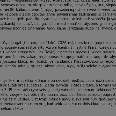
jainių (
Magnoliopsida
) klasei, Notreliečių (
Lamiales
) eilei, alyvmed
 senovės graikų mitologijoje minimos miškų deivės Syrinx, kuri, slėp
au nei 80 kalbų perėmė šį alyvų pavadinimą (
siren
,
cerini
,
sandrin
,
se
ose kalbose plačiai paplitęs alyvų pavadinimas kildinamas iš persiško 
lock
ir daugelis panašių alyvų pavadinimų. Anksčiau ir vokiečiai ją v
sąskambį su „lilac“, bet gali būti ir sistematiškai alyvoms giminingo
čionybės istorijos žinomame Alyvų kalne Jeruzalėje augo ne alyvos, o
 rūšys (pagal „Catalogue of Life“, 2026 m.), nors kiti augalų taksono
ių augimvietės rastos rytų Azijoje (centrinė ir rytinė Kinija, Korėjos
s (
Syringa emodi
Wall. ex Royle) ir persinės alyvos (
Syringa persica
nistano šiaurės vakarų regionuose. Europoje natūraliai auga dvi alyv
a josikaea
J.Jacq. ex Rchb.); jos randamos Karpatų–Balkanų region
sti hibridai arba jų grupės. Aktyvi įvairių alyvų rūšių selekcija vykdo
tys 1–7 m aukščio krūmai arba nedideli medžiai. Lapai dažniausiai pri
mi skiautėti arba sudėtiniai. Žiedai dvilyčiai. Pailgą piltuvėlio formos va
muo 5–15 mm, tačiau yra veislių, kurių vainikėlio skersmuo siekia net 3
ikėlio viduje – svarbūs sistematiniai požymiai. Žiedai sutelkti į papra
rūšies ir veislės. Lietuvoje įvairios alyvų rūšys žydi nuo gegužės vi
 Ji atsiveria esant sausam orui, kad sėklos galėtų nuskristi kuo didesnį
rneliais sėklos.