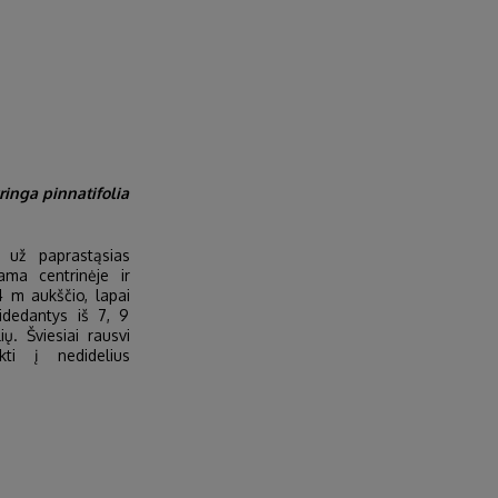
ringa pinnatifolia
 už paprastąsias
dama centrinėje ir
4 m aukščio, lapai
sidedantys iš 7, 9
ių. Šviesiai rausvi
kti į nedidelius