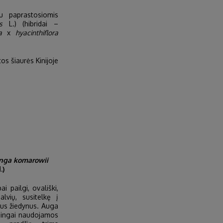
u paprastosiomis
s
L.) (hibridai –
a
x
hyacinthiflora
os šiaurės Kinijoje
inga komarowii
.)
 pailgi, ovališki,
alvių, susitelkę į
nius žiedynus. Auga
ėkmingai naudojamos