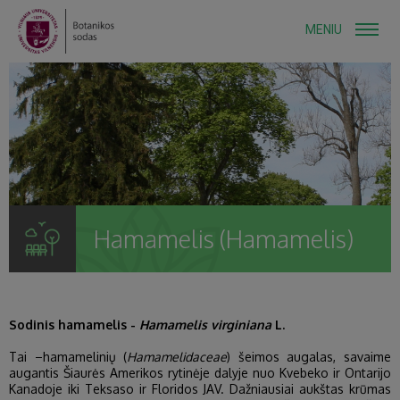
MENIU
Hamamelis (Hamamelis)
Sodinis hamamelis -
Hamamelis virginiana
L.
Tai –hamamelinių (
Hamamelidaceae
) šeimos augalas, savaime
augantis Šiaurės Amerikos rytinėje dalyje nuo Kvebeko ir Ontarijo
Kanadoje iki Teksaso ir Floridos JAV. Dažniausiai aukštas krūmas