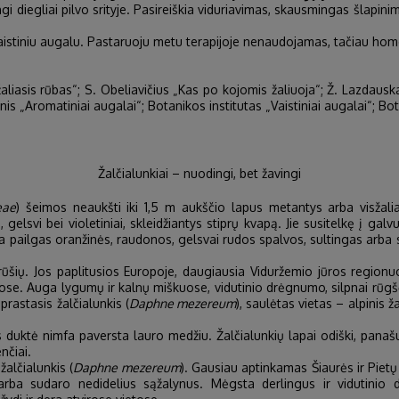
ngi diegliai pilvo srityje. Pasireiškia viduriavimas, skausmingas šlapi
istiniu augalu. Pastaruoju metu terapijoje nenaudojamas, tačiau homeo
žaliasis rūbas“; S. Obeliavičius „Kas po kojomis žaliuoja“; Ž. Lazdausk
onis „Aromatiniai augalai“; Botanikos institutas „Vaistiniai augalai“; Bo
Žalčialunkiai – nuodingi, bet žavingi
eae
) šeimos neaukšti iki 1,5 m aukščio lapus metantys arba visžaliai 
iai, gelsvi bei violetiniai, skleidžiantys stiprų kvapą. Jie susitelkę į g
ba pailgas oranžinės, raudonos, gelsvai rudos spalvos, sultingas arba
rūšių. Jos paplitusios Europoje, daugiausia Viduržemio jūros regionu
stuose. Auga lygumų ir kalnų miškuose, vidutinio drėgnumo, silpnai r
astasis žalčialunkis (
Daphne mezereum
), saulėtas vietas – alpinis ža
s duktė nimfa paversta lauro medžiu. Žalčialunkių lapai odiški, panašu
nčiai.
žalčialunkis (
Daphne mezereum
). Gausiau aptinkamas Šiaurės ir Piet
i arba sudaro nedidelius sąžalynus. Mėgsta derlingus ir vidutinio