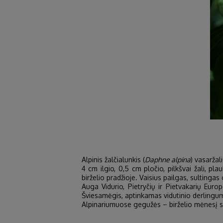
Alpinis žalčialunkis (
Daphne alpina
) vasaržal
4 cm ilgio, 0,5 cm pločio, pilkšvai žali, p
birželio pradžioje. Vaisius pailgas, sulting
Auga Vidurio, Pietryčių ir Pietvakarių Eur
Šviesamėgis, aptinkamas vidutinio derlingum
Alpinariumuose gegužės – birželio mėnesį s