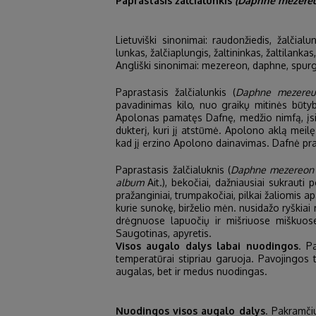
Paprastasis žalčialunkis
(Daphne mezer
Lietuviški sinonimai: raudonžiedis, žalčial
lunkas, žalčiaplungis, žaltininkas, žaltilanka
Angliški sinonimai: mezereon, daphne, spurge
Paprastasis žalčialunkis (
Daphne mezere
pavadinimas kilo, nuo graikų mitinės būty
Apolonas pamatęs Dafnę, medžio nimfą, įsim
dukterį, kuri jį atstūmė. Apolono aklą meil
kad jį erzino Apolono dainavimas. Dafnė pra
Paprastasis žalčialuknis (
Daphne mezereon
album
Ait.), bekočiai, dažniausiai sukraut
pražanginiai, trumpakočiai, pilkai žaliomis ap
kurie sunokę, birželio mėn. nusidažo ryškiai
drėgnuose lapuočių ir mišriuose miškuose
Saugotinas, apyretis.
Visos augalo dalys labai nuodingos
. P
temperatūrai stipriau garuoja. Pavojingos 
augalas, bet ir medus nuodingas.
Nuodingos visos augalo dalys
. Pakramčiu