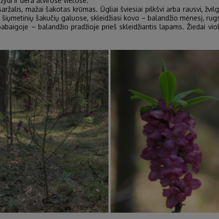
ydi ir dera atvirose vietose.
aržalis, mažai šakotas krūmas. Ūgliai šviesiai pilkšvi arba rausvi, žvilga.
a tik šiųmetinių šakučių galuose, skleidžiasi kovo – balandžio mėnesį, ru
baigoje – balandžio pradžioje prieš skleidžiantis lapams. Žiedai viol