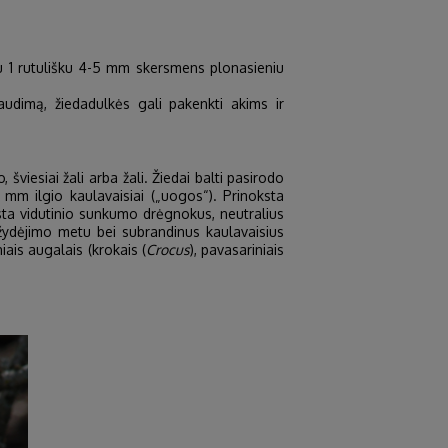
, su 1 rutulišku 4-5 mm skersmens plonasieniu
audimą, žiedadulkės gali pakenkti akims ir
 šviesiai žali arba žali. Žiedai balti pasirodo
8 mm ilgio kaulavaisiai („uogos“). Prinoksta
gsta vidutinio sunkumo drėgnokus, neutralius
 žydėjimo metu bei subrandinus kaulavaisius
iais augalais (krokais (
Crocus
), pavasariniais