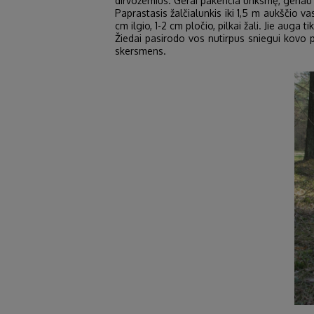
dirvožemius. Gerai pakenčia unksmę, geriau ž
Paprastasis žalčialunkis iki 1,5 m aukščio vas
cm ilgio, 1-2 cm pločio, pilkai žali. Jie aug
Žiedai pasirodo vos nutirpus sniegui kovo pa
skersmens.