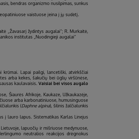
nimasis, bendras organizmo nusilpimas, sunkus
patiniuose vaistuose įeina į jų sudėtį.
aitė „Žavasarį žydintys augalai“; R. Murkaitė,
tanikos institutas „Nuodingieji augalai“
krūmai. Lapai pailgi, lancetiški, atvirkščiai
alvutes arba kekes, šakučių bei ūglių viršūnėse,
 sausas kaulavaisis.
Vaisiai bei visos augalo
ose, Šiaurės Afrikoje, Kaukaze, Užkaukazėje,
ūgščiuose arba karbonatiniuose, humusinguose
lčialunkis (
Daphne alpina
), šilinis žalčialunkis
s į lauro lapus. Sistematikas Karlas Linejus
ų Lietuvoje, lapuočių ir mišriuose medynuose,
 derlingumo neutralios reakcijos drėgnokus