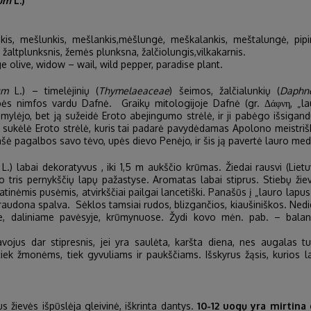
eum
L.)
unkis, mešlunkis, mešlankis,mėšlungė, meškalankis, meštalungė, pipi
s, žaltplunksnis, žemės plunksna, žalčiolungis,vilkakarnis.
 olive, widow – wail, wild pepper, paradise plant.
um
L.) – timelėjinių (
Thymelaeaceae
) šeimos, žalčialunkių (
Daphn
bės nimfos vardu Dafnė. Graikų mitologijoje Dafnė (gr. Δάφνη, „la
ylėjo, bet ją sužeidė Eroto abejingumo strėlė, ir ji pabėgo išsigan
ę sukėlė Eroto strėlė, kuris tai padarė pavydėdamas Apolono meistrišk
šė pagalbos savo tėvo, upės dievo Penėjo, ir šis ją pavertė lauro med
L.) labai dekoratyvus , iki 1,5 m aukščio krūmas. Žiedai rausvi (Liet
i po tris pernykščių lapų pažastyse. Aromatas labai stiprus. Stiebų 
atinėmis pusėmis, atvirkščiai pailgai lancetiški. Panašūs į „lauro lapus
 raudona spalva. Sėklos tamsiai rudos, blizgančios, kiaušiniškos. Ned
, daliniame pavėsyje, krūmynuose. Žydi kovo mėn. pab. – balandž
avojus dar stipresnis, jei yra saulėta, karšta diena, nes augalas tu
tiek žmonėms, tiek gyvuliams ir paukščiams. Išskyrus žąsis, kurios 
s žievės išpūslėja gleivinė, iškrinta dantys.
10-12 uogų yra mirtina