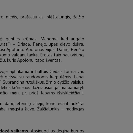
ro medis, praštalunkis, plėštalungis, žalčio
e
) genties krūmas. Manoma, kad augalo
uras“) – Driadė, Penėjo, upės dievo dukra.
dusi Apolono. Apolonas vijosi Dafnę, Penėjo
umo valdant lanką. Erotas taip pat tvirtino,
žiu, kuris Apolonui tapo šventas.
uvoje aptinkama ir baltais žiedais forma var.
žievė gelsva su raudonomis karputėmis. Lapai
“ Subrandina rutuliškus, žirnio dydžio vaisius,
idelius krūmelius dažniausiai galima pamatyti
io mėn. pr. prieš lapams išsiskleidžiant.
ri daug eterinių aliejų, kurie esant aukštai
labai mėgsta žievę. Žalčialunkis – medingas
 dozė vaikams
. Apsinuodijus degina burnos