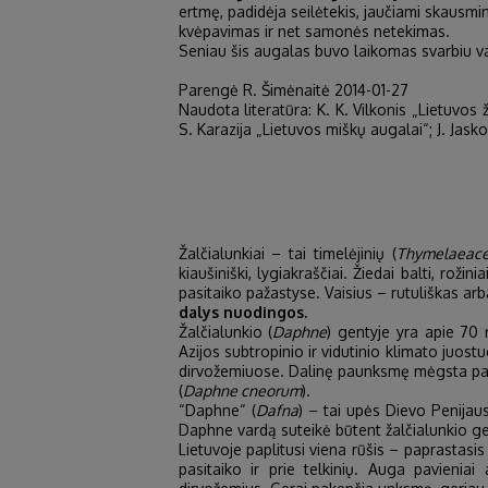
ertmę, padidėja seilėtekis, jaučiami skausmi
kvėpavimas ir net samonės netekimas.
Seniau šis augalas buvo laikomas svarbiu va
Parengė R. Šimėnaitė 2014-01-27
Naudota literatūra: K. K. Vilkonis „Lietuvos 
S. Karazija „Lietuvos miškų augalai“; J. Jask
Žalčialunkiai – tai timelėjinių (
Thymelaeac
kiaušiniški, lygiakraščiai. Žiedai balti, rožin
pasitaiko pažastyse. Vaisius – rutuliškas ar
dalys nuodingos.
Žalčialunkio (
Daphne
) gentyje yra apie 70 
Azijos subtropinio ir vidutinio klimato juo
dirvožemiuose. Dalinę paunksmę mėgsta papr
(
Daphne cneorum
).
“Daphne“ (
Dafna
) – tai upės Dievo Penijau
Daphne vardą suteikė būtent žalčialunkio ge
Lietuvoje paplitusi viena rūšis – paprastasis 
pasitaiko ir prie telkinių. Auga pavienia