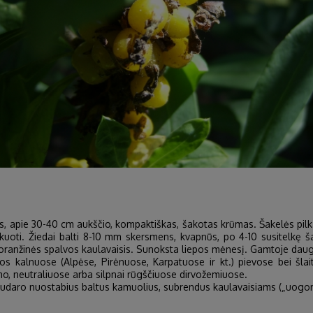
is, apie 30-40 cm aukščio, kompaktiškas, šakotas krūmas. Šakelės pilkai 
laukuoti. Žiedai balti 8-10 mm skersmens, kvapnūs, po 4-10 susitelkę
as oranžinės spalvos kaulavaisis. Sunoksta liepos mėnesį. Gamtoje dau
opos kalnuose (Alpėse, Pirėnuose, Karpatuose ir kt.) pievose bei šla
o, neutraliuose arba silpnai rūgščiuose dirvožemiuose.
udaro nuostabius baltus kamuolius, subrendus kaulavaisiams („uogoms