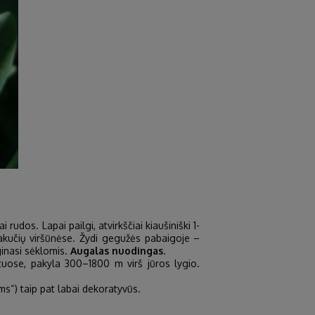
rudos. Lapai pailgi, atvirkščiai kiaušiniški 1-
 šakučių viršūnėse. Žydi gegužės pabaigoje –
ginasi sėklomis.
Augalas nuodingas
.
ituose, pakyla 300–1800 m virš jūros lygio.
“) taip pat labai dekoratyvūs.