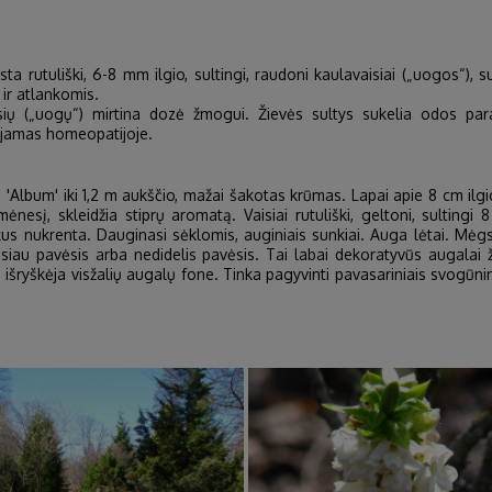
sta rutuliški, 6-8 mm ilgio, sultingi, raudoni kaulavaisiai („uogos“)
 ir atlankomis.
isių („uogų“) mirtina dozė žmogui. Žievės sultys sukelia odos par
ojamas homeopatijoje.
) 'Album' iki 1,2 m aukščio, mažai šakotas krūmas. Lapai apie 8 cm ilgio,
ėnesį, skleidžia stiprų aromatą. Vaisiai rutuliški, geltoni, sultingi 
ukus nukrenta. Dauginasi sėklomis, auginiais sunkiai. Auga lėtai. Mė
usiau pavėsis arba nedidelis pavėsis. Tai labai dekoratyvūs augalai
 išryškėja visžalių augalų fone. Tinka pagyvinti pavasariniais svogūnin