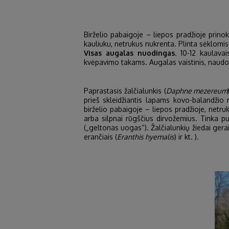
Birželio pabaigoje – liepos pradžioje prinok
kauliuku, netrukus nukrenta. Plinta sėklomis
Visas augalas nuodingas
. 10-12 kaulava
kvėpavimo takams. Augalas vaistinis, naud
Paprastasis žalčialunkis (
Daphne mezereum
prieš skleidžiantis lapams kovo-balandžio m
birželio pabaigoje – liepos pradžioje, netr
arba silpnai rūgščius dirvožemius. Tinka p
(„geltonas uogas“). Žalčialunkių žiedai gerai
erančiais (
Eranthis hyemalis
) ir kt. ).