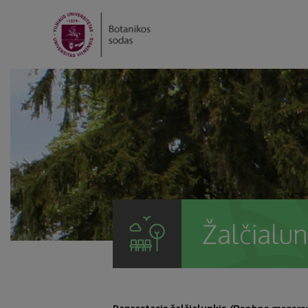
Žalčialu