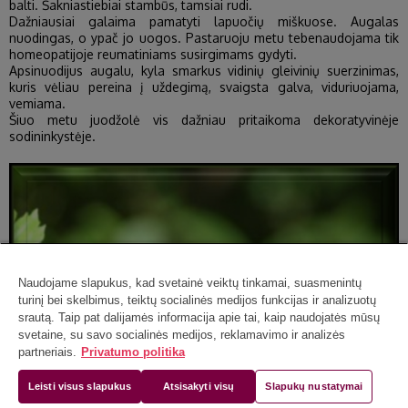
balti. Šakniastiebiai stambūs, tamsiai rudi.
Dažniausiai galaima pamatyti lapuočių miškuose. Augalas
nuodingas, o ypač jo uogos. Pastaruoju metu tebenaudojama tik
homeopatijoje reumatiniams susirgimams gydyti.
Apsinuodijus augalu, kyla smarkus vidinių gleivinių suerzinimas,
kuris vėliau pereina į uždegimą, svaigsta galva, viduriuojama,
vemiama.
Šiuo metu juodžolė vis dažniau pritaikoma dekoratyvinėje
sodininkystėje.
Naudojame slapukus, kad svetainė veiktų tinkamai, suasmenintų
turinį bei skelbimus, teiktų socialinės medijos funkcijas ir analizuotų
srautą. Taip pat dalijamės informacija apie tai, kaip naudojatės mūsų
svetaine, su savo socialinės medijos, reklamavimo ir analizės
partneriais.
Privatumo politika
Leisti visus slapukus
Atsisakyti visų
Slapukų nustatymai