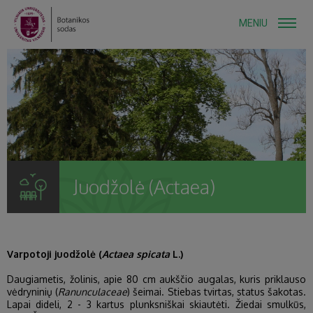
MENIU
Juodžolė (Actaea)
Varpotoji juodžolė (
Actaea spicata
L.)
Daugiametis, žolinis, apie 80 cm aukščio augalas, kuris priklauso
vėdryninių (
Ranunculaceae
) šeimai. Stiebas tvirtas, status šakotas.
Lapai dideli, 2 - 3 kartus plunksniškai skiautėti. Žiedai smulkūs,