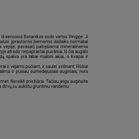
iš senosios Botanikos sodo vietos Vingyje. Ji
šalusi. Įprastomis žiemomis išsilaiko normaliai
a vejoje, pavasarį patręšiama mineralinėmis
yje atrodo nepaprastai puošniai. Iš čia augalo
edų spalva yra labai maloni akiai, o kvapai ir
 ir vėjams pučiant, ir saulei svilinant. Rūšiai
lima ir pusiau sumedėjusiais auginiais, nors
et. Nereikli priežiūrai. Tačiau jeigu auginsite
a dirvų su aukštu gruntiniu vandeniu.