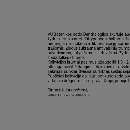
VU Botanikos sodo Dendrologijos skyriuje aug
žydi ir dera kasmet. Tik ypatingai šaltomis ži
nedengiama, nukenčia tik nesuspėję sumedėt
trąšomis. Žiedus sukrauna ant vaisinių trumpų
pavadinimas, lotyniškas ir lietuviškas. Žydi 
žiedadulkės - bitėms.
Kolkvicijos krūmai pas mus užaugo iki 1,8 - 2,
būdinga savybė daugintis šakninėmis atžalom
šaknijasi sunkiai. Šviežiai surinktas sėklas sėj
Puošnioji kolkvicija gali būti bet kurio sodo 
vidutinio drėgnumo, orui pralaidžioje, purioje
Gintarėlė Jurkevičienė,
2004.03.15 skelbta 2004.05.02