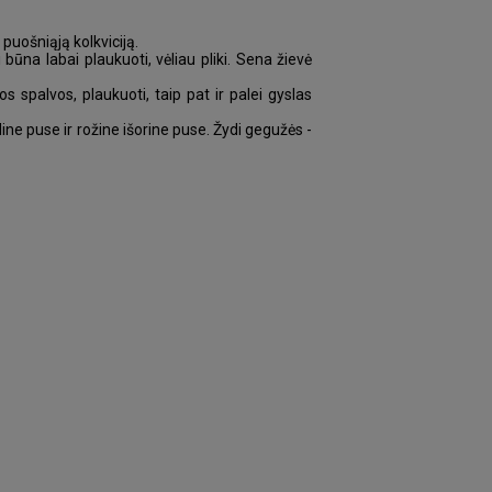
puošniąją kolkviciją.
ūna labai plaukuoti, vėliau pliki. Sena žievė
os spalvos, plaukuoti, taip pat ir palei gyslas
idine puse ir rožine išorine puse. Žydi gegužės -