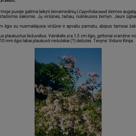
Graebn.
rmoje pusėje galima laikyti šeivamedinių (
Caprifoliaceae
) šeimos augalą 
ačiomis šakomis. Jų viršūnės, tačiau, nulinkusios žemyn. Jauni ūgliai b
) cm ilgio su nusmailėjusia viršūne ir apvaliu pamatu, abipus tamsiai žali
us plaukuotus liežuvėlius. Vainikėlis yra 1,5 cm ilgio, geltonai oranžine v
10 mm ilgio labai plaukuoti riešutėliai (?) dėžutės. Tėvynė: Vidurio Kinija.