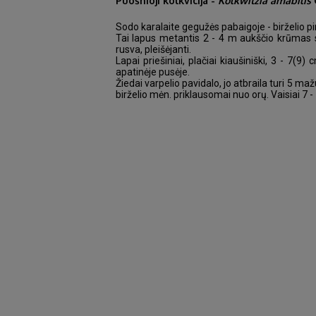
Puošnioji kolkvicija -
Kolkwitzia amabilis
Sodo karalaite gegužės pabaigoje - birželio pi
Tai lapus metantis 2 - 4 m aukščio krūmas st
rusva, pleišėjanti.
Lapai priešiniai, plačiai kiaušiniški, 3 - 7(9
apatinėje pusėje.
Žiedai varpelio pavidalo, jo atbraila turi 5 maž
birželio mėn. priklausomai nuo orų. Vaisiai 7 - 