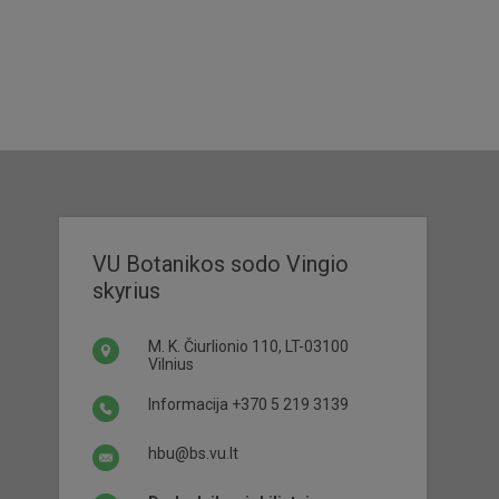
VU Botanikos sodo Vingio
skyrius
M. K. Čiurlionio 110, LT-03100
Vilnius
Informacija
+370 5 219 3139
hbu@bs.vu.lt