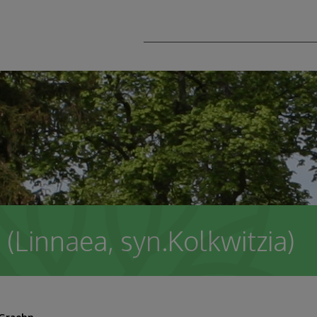
a (Linnaea, syn.Kolkwitzia)