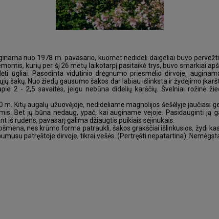
inama nuo 1978 m. pavasario, kuomet nedideli daigeliai buvo pervežti 
emomis, kurių per šį 26 metų laikotarpį pasitaikė trys, buvo smarkiai ap
i ūgliai. Pasodinta vidutinio drėgnumo priesmėlio dirvoje, auginam
jų šakų. Nuo žiedų gausumo šakos dar labiau išlinksta ir žydėjimo įkaršt
apie 2 - 2,5 savaitės, jeigu nebūna didelių karščių. Švelniai rožinė ži
0 m. Kitų augalų užuovėjoje, nedideliame magnolijos šešėlyje jaučiasi gerai
is. Bet jų būna nedaug, ypač, kai auginame vejoje. Pasidauginti ją ga
ant iš rudens, pavasarį galima džiaugtis puikiais sėjinukais.
puošmena, nes krūmo forma patraukli, šakos grakščiai išlinkusios, žydi kasm
 humusu patręštoje dirvoje, tikrai vešės. (Pertręšti nepatartina). Nemėgst