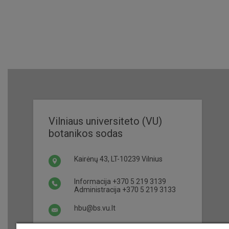
Vilniaus universiteto (VU)
botanikos sodas
Kairėnų 43, LT-10239 Vilnius
Informacija
+370 5 219 3139
Administracija
+370 5 219 3133
hbu@bs.vu.lt