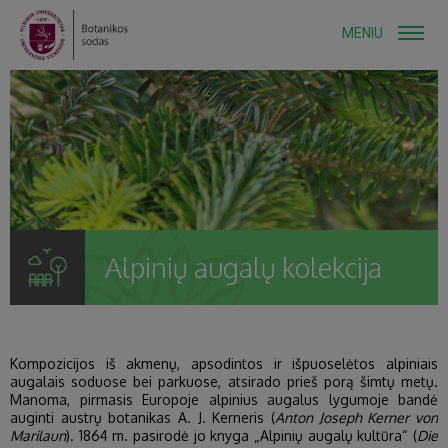
MENIU
Alpinių augalų kolekcija
Kompozicijos iš akmenų, apsodintos ir išpuoselėtos alpiniais
augalais soduose bei parkuose, atsirado prieš porą šimtų metų.
Manoma, pirmasis Europoje alpinius augalus lygumoje bandė
auginti austrų botanikas A. J. Kerneris (
Anton Joseph Kerner von
Marilaun
). 1864 m. pasirodė jo knyga „Alpinių augalų kultūra“ (
Die