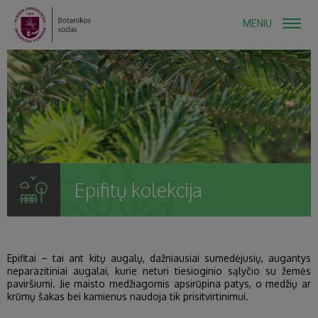
MENIU
Epifitų kolekcija
Epifitai – tai ant kitų augalų, dažniausiai sumedėjusių, augantys
neparazitiniai augalai, kurie neturi tiesioginio sąlyčio su žemės
paviršiumi. Jie maisto medžiagomis apsirūpina patys, o medžių ar
krūmų šakas bei kamienus naudoja tik prisitvirtinimui.