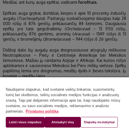
Medžiai, ant kurių auga epifitai, vadinami
forofitais.
Epifitais auga grybai, dumbliai, kerpės ir apie 10 procentų induočių
augalų (
Tracheophyta
). Pastarųjų suskaičiuojama daugiau kaip 28
000 rūšių iš 876 genčių, priklausančių 84 šeimoms. Daugiausia
epifitų yra tarp gegužraibinių (
Orchidaceae
) – 13 950 rūšių,
priklausančių 876 gentims, aroninių (
Araceae
) – 1349 rūšys iš 13
genčių, ir bromelijinių (
Bromeliaceae
) – 1144 rūšys iš 26 genčių.
Didžioji dalis šių augalų auga drėgnuosiuose atogrąžų miškuose
Neotropikuose – Pietų ir Centrinėje Amerikoje bei Meksikos
žemumose. Mažiau jų randama Azijoje ir Afrikoje. Kai kurios rūšys
aptinkamos ir sausesnėse Meksikos bei Peru miškų vietose. Epifitų
paplitimą lemia oro drėgnumas, medžių dydis ir žievės tekstūra. Jų
buveinė – medžių lajos.
Epifitų skirstymas
Naudojame slapukus, kad svetainė veiktų tinkamai, suasmenintų
turinį bei skelbimus, teiktų socialinės medijos funkcijas ir analizuotų
Pagal augimo vietą ir gyvenimo būdą:
srautą. Taip pat dalijamės informacija apie tai, kaip naudojatės mūsų
svetaine, su savo socialinės medijos, reklamavimo ir analizės
atsitiktiniai (netikri) epifitai;
partneriais.
Privatumo politika
fakultatyvūs epifitai;
Leisti visus slapukus
Atsisakyti visų
Slapukų nustatymai
tikrieji epifitai;