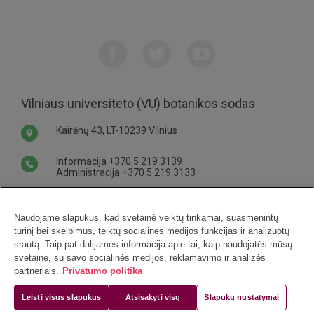
Vilniaus universiteto (VU) botanikos sodas
Kairėnų 43, LT-10239 Vilnius
Informacija
+370 5 219 3139
Administracija
+370 5 219 3133
hbu@bs.vu.lt
Naudojame slapukus, kad svetainė veiktų tinkamai, suasmenintų
Darbo laikas ir bilietai
turinį bei skelbimus, teiktų socialinės medijos funkcijas ir analizuotų
srautą. Taip pat dalijamės informacija apie tai, kaip naudojatės mūsų
svetaine, su savo socialinės medijos, reklamavimo ir analizės
partneriais.
Privatumo politika
VU Botanikos sodo Vingio skyrius
Leisti visus slapukus
Atsisakyti visų
Slapukų nustatymai