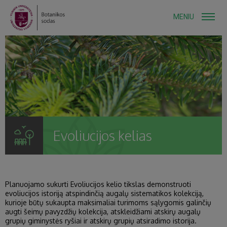
MENIU
Evoliucijos kelias
Planuojamo sukurti Evoliucijos kelio tikslas demonstruoti
evoliucijos istoriją atspindinčią augalų sistematikos kolekciją,
kurioje būtų sukaupta maksimaliai turimoms sąlygomis galinčių
augti šeimų pavyzdžių kolekcija, atskleidžiami atskirų augalų
grupių giminystės ryšiai ir atskirų grupių atsiradimo istorija.