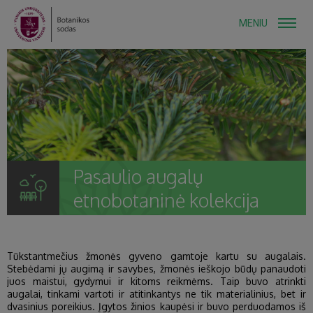
MENIU
Pasaulio augalų
etnobotaninė kolekcija
Tūkstantmečius žmonės gyveno gamtoje kartu su augalais.
Stebėdami jų augimą ir savybes, žmonės ieškojo būdų panaudoti
juos maistui, gydymui ir kitoms reikmėms. Taip buvo atrinkti
augalai, tinkami vartoti ir atitinkantys ne tik materialinius, bet ir
dvasinius poreikius. Įgytos žinios kaupėsi ir buvo perduodamos iš