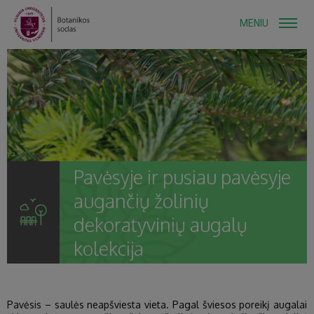
MENIU
Pavėsyje ir pusiau pavėsyje
augančių žolinių
dekoratyvinių augalų
kolekcija
Pavėsis – saulės neapšviesta vieta. Pagal šviesos poreikį augalai