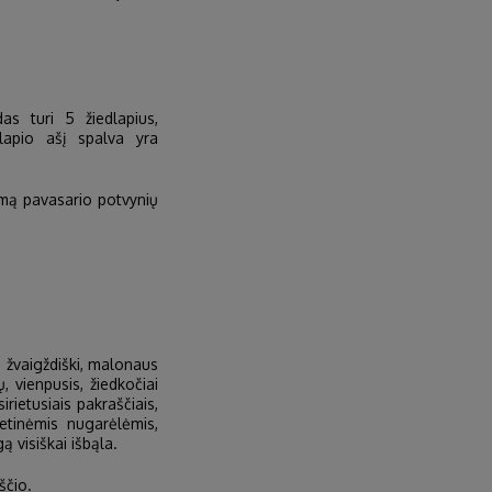
as turi 5 žiedlapius,
dlapio ašį spalva yra
amą pavasario potvynių
ei, žvaigždiški, malonaus
, vienpusis, žiedkočiai
sirietusiais pakraščiais,
letinėmis nugarėlėmis,
ą visiškai išbąla.
ščio.