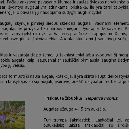
šai. Tačiau ankstyvo pavasario šilumos ir saulės šviesos nepakanka opt
rį žydintys augalai yra atitinkamai prisitaikę. Jie yra tarsi talpy
ergija, o pavasarį ji naudojama sudygti, augti ir žydėti.
ugalų skyriuje pirmieji žiedus skleidžia augalai, vadinami efemer
ugalai. Jie pražysta tik nutirpus sniegui ir žydi apie dvi savaites. Ki
ms metams, gelsta ir nyksta. Vasaros pradžioje sulapojus medžiams, š
umbasvogūniai, šakniastiebiai. Augalai skirstomi į sausringų sričių (t
klas ir vasaroja tik po žeme, jų šakniastiebiai arba svogūnai šį metą
 tokie augalai kaip šalpusniai ar šaukščiai pirmiausia išaugina žiedy
bė jų veislių.
 formuoti ši nauja augalų kolekcija. Ji yra skirta kaupti dekoratyviau
dinti lankytojus su šių augalų įvairove, priežiūros ypatumais bei tar
Triskiautė žibuoklė (
Hepatica nobilis
)
Augalas užauga 4–15 cm aukščio.
Turi trumpą šakniastiebį. Lapkočiai ilgi, a
plaukeliais; lakštai triskiaučiai su širdiš