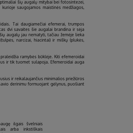
imaliai šių augalų mitybai bei fotosintezei,
kla, kurioje saugojamos maistinės medžiagos,
oidais. Tai daugiamečiai efemerai, trumpos
tas dvi savaites šie augalai brandina ir sėja
ių augalų jau nematyti, tačiau žemėje lieka
ulpės, narcizai, hiacintai) ir miškų (plukės,
 praleidžia ramybės būklėje. Kiti efemeroidai
nus ir tik tuomet sulapoja. Efemeroidai auga
sius ir reikalaujančius minimalios priežiūros
pusavio derinimu formuojant gėlynus, puošiant
paugę ilgais švelniais
kais arba inkstiškais