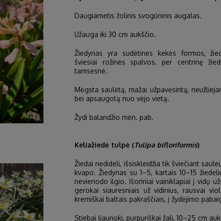
Daugiametis žolinis svogūninis augalas.
Užauga iki 30 cm aukščio.
Žiedynas yra sudėtinės kekės formos, žied
šviesiai rožinės spalvos, per centrinę žie
tamsesnė.
Mėgsta saulėtą, mažai užpavėsintą, neužliej
bei apsaugotą nuo vėjo vietą.
Žydi balandžio mėn. pab.
Keliažiedė tulpė (
Tulipa bifloriformis
)
Žiedai nedideli, išsiskleidžia tik šviečiant saul
kvapo. Žiedynas su 1–5, kartais 10–15 žiedelių
nevienodo ilgio. Išoriniai vainiklapiai į vidų už
gerokai siauresniais už vidinius, rausvai vio
kremiškai baltais pakraščiais, į žydėjimo pabaig
Stiebai liaunoki, purpuriškai žali, 10–25 cm auk