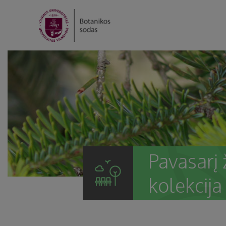
Pavasarį 
kolekcija