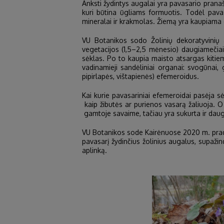
Anksti žydintys augalai yra pavasario prana
kuri būtina ūgliams formuotis. Todėl pavasa
mineralai ir krakmolas. Žiemą yra kaupiama en
VU Botanikos sodo Žolinių dekoratyvinių a
vegetacijos (1,5–2,5 mėnesio) daugiamečiai a
sėklas. Po to kaupia maisto atsargas kitie
vadinamieji sandėliniai organai: svogūnai, g
pipirlapės, vištapienės) efemeroidus.
Kai kurie pavasariniai efemeroidai pasėja sė
kaip žibutės ar purienos vasarą žaliuoja. O
gamtoje savaime, tačiau yra sukurta ir daugy
VU Botanikos sode Kairėnuose 2020 m. pradėta
pavasarį žydinčius žolinius augalus, supažin
aplinką.