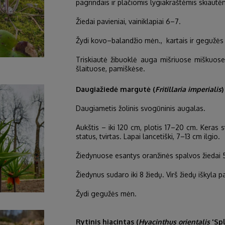
pagrindais ir plačiomis lygiakraštėmis skiautė
Žiedai pavieniai, vainiklapiai 6–7.
Žydi kovo–balandžio mėn., kartais ir gegužės
Triskiautė žibuoklė auga mišriuose miškuos
šlaituose, pamiškėse.
Daugiažiedė margutė (
Fritillaria imperialis
)
Daugiametis žolinis svogūninis augalas.
Aukštis – iki 120 cm, plotis 17–20 cm. Keras s
status, tvirtas. Lapai lancetiški, 7–13 cm ilgio.
Žiedynuose esantys oranžinės spalvos žiedai 5-
Žiedynus sudaro iki 8 žiedų. Virš žiedų iškyla pai
Žydi gegužės mėn.
Rytinis hiacintas (
Hyacinthus orientalis
'Spl