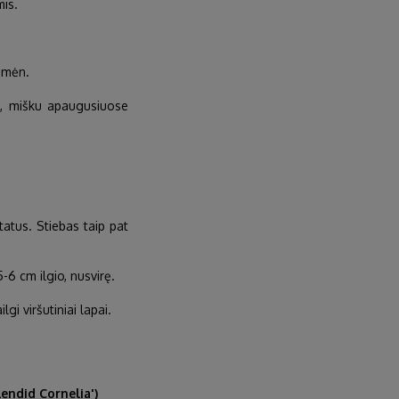
mis.
 mėn.
e, mišku apaugusiuose
tatus. Stiebas taip pat
6 cm ilgio, nusvirę.
lgi viršutiniai lapai.
endid Cornelia')