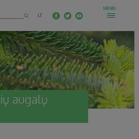
MENIU
LT
nių augalų