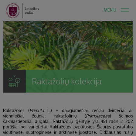
MENIU
Raktažolių kolekcija
Raktažolės (
Primula
L.) – daugiamečiai, rečiau dvimečiai ar
vienmečiai, žoliniai, raktažolinių (
Primulaceae
) šeimos
šakniastiebiniai augalai. Raktažolių gentyje yra 481 rūšis ir 202
porūšiai bei varietetai. Raktažolės paplitusios Šiaurės pusrutulio
vidutinėse, subtropinėse ir arktinėse juostose. Didžiausias rūšių