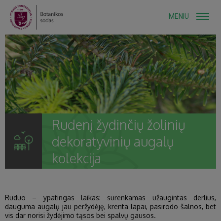
MENIU
Rudenį žydinčių žolinių
dekoratyvinių augalų
kolekcija
Ruduo – ypatingas laikas: surenkamas užaugintas derlius,
dauguma augalų jau peržydėję, krenta lapai, pasirodo šalnos, bet
vis dar norisi žydėjimo tąsos bei spalvų gausos.