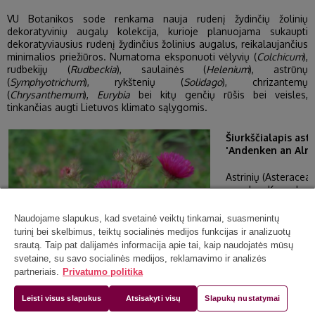
VU Botanikos sode renkama nauja rudenį žydinčių žolinių
dekoratyvinių augalų kolekcija, kurioje planuojama sukaupti
dekoratyviausius rudenį žydinčius žolinius augalus, reikalaujančius
minimalios priežiūros. Numatoma eksponuoti vėlyvių (
Colchicum
),
rudbekijų (
Rudbeckia
), saulainės (
Helenium
), astrūnų
(
Symphyotrichum
), rykštenių (
Solidago
), chrizantemų
(
Chrysanthemum
),
Eurybia
bei kitų genčių rūšis bei veisles,
tinkančias augti Lietuvos klimato sąlygomis.
Šiurkščialapis astr
'Andenken an Alm
Astrinių (Asteraceae
augalas. Keras komp
plaukuoti, šiurkštūs
pailgai lancetiški, ši
Naudojame slapukus, kad svetainė veiktų tinkamai, suasmenintų
turinį bei skelbimus, teiktų socialinės medijos funkcijas ir analizuotų
Žiedai ryškiai roži
srautą. Taip pat dalijamės informacija apie tai, kaip naudojatės mūsų
lapuotas kekes.
svetaine, su savo socialinės medijos, reklamavimo ir analizės
partneriais.
Privatumo politika
Žydi IX vid.–X mėn.
Leisti visus slapukus
Atsisakyti visų
Slapukų nustatymai