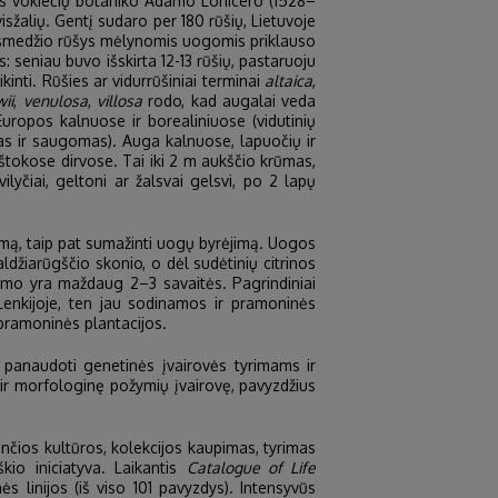
jus vokiečių botaniko Adamo Lonicero (1528–
isžalių. Gentį sudaro per 180 rūšių, Lietuvoje
usmedžio rūšys mėlynomis uogomis priklauso
: seniau buvo išskirta 12-13 rūšių, pastaruoju
kinti. Rūšies ar vidurrūšiniai terminai
altaica
,
ii
,
venulosa
,
villosa
rodo, kad augalai veda
Europos kalnuose ir borealiniuose (vidutinių
tas ir saugomas). Auga kalnuose, lapuočių ir
štokose dirvose. Tai iki 2 m aukščio krūmas,
vilyčiai, geltoni ar žalsvai gelsvi, po 2 lapų
umą, taip pat sumažinti uogų byrėjimą. Uogos
ldžiarūgščio skonio, o dėl sudėtinių citrinos
jimo yra maždaug 2–3 savaitės. Pagrindiniai
a Lenkijoje, ten jau sodinamos ir pramoninės
 pramoninės plantacijos.
ą panaudoti genetinės įvairovės tyrimams ir
ę ir morfologinę požymių įvairovę, pavyzdžius
čios kultūros, kolekcijos kaupimas, tyrimas
io iniciatyva. Laikantis
Catalogue of Life
ės linijos (iš viso 101 pavyzdys). Intensyvūs