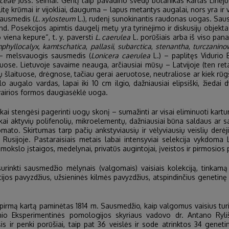
aceae
Juss. šeimai. Gentį taip pavadino švedų botanikas Karlas Linė
itę krūmai ir vijokliai, dauguma – lapus metantys augalai, nors yra ir v
sausmedis (
L. xylosteum
L.), rudenį sunokinantis raudonas uogas. Sa
d. Posekcijos apimtis daugelį metų yra tyrinėjimo ir diskusijų objektas
viena kepure“, t. y. paversti
L. caerulea
L. porūšiais arba iš viso panai
phyllocalyx
,
kamtschatica
,
pallasii
,
subarctica
,
stenantha
,
turczaninow
 – melsvauogis sausmedis (
Lonicera caerulea
L.) – paplitęs Vidurio 
uose. Lietuvoje savaime neauga, arčiausiai mūsų – Latvijoje (ten re
ų šlaituose, drėgnose, tačiau gerai aeruotose, neutraliose ar kiek rūg
lo augalo vardas, lapai iki 10 cm ilgio, dažniausiai elipsiški, žiedai d
vairios formos daugiasėklė uoga.
i stengėsi pagerinti uogų skonį – sumažinti ar visai eliminuoti kart
škai aktyvių polifenolių, mikroelementų, dažniausiai būna saldaus ar sa
mato. Skirtumas tarp pačių ankstyviausių ir vėlyviausių veislių derė
, Rusijoje. Pastaraisiais metais labai intensyviai selekcija vykdom
a mokslo įstaigos, medelynai, privatūs augintojai, įveistos ir pirmosios
urinkti sausmedžio mėlynais (valgomais) vaisiais kolekciją, tinkam
kcijos pavyzdžius, užsieninės kilmės pavyzdžius, atspindinčius genetin
mą kartą paminėtas 1814 m. Sausmedžio, kaip valgomus vaisius turin
io Eksperimentinės pomologijos skyriaus vadovo dr. Antano Rylišk
šis ir penki porūšiai, taip pat 36 veislės ir sode atrinktos 34 genetin