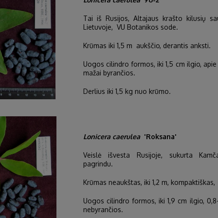
Tai iš Rusijos, Altajaus krašto kilusių s
Lietuvoje, VU Botanikos sode.
Krūmas iki 1,5 m aukščio, derantis anksti.
Uogos cilindro formos, iki 1,5 cm ilgio, apie
mažai byrančios.
Derlius iki 1,5 kg nuo krūmo.
Lonicera caerulea
'Roksana'
Veislė išvesta Rusijoje, sukurta Kam
pagrindu.
Krūmas neaukštas, iki 1,2 m, kompaktiškas, r
Uogos cilindro formos, iki 1,9 cm ilgio, 0,8
nebyrančios.