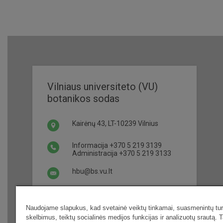
Vilniaus universiteto (VU)
botanikos sodas
Kairėnų 43, LT-10239 Vilnius
Informacija
+370 5 219 3139
Administracija
+370 5 219 3133
hbu@bs.vu.lt
Darbo laikas ir bilietai
Naudojame slapukus, kad svetainė veiktų tinkamai, suasmenintų turi
skelbimus, teiktų socialinės medijos funkcijas ir analizuotų srautą. T