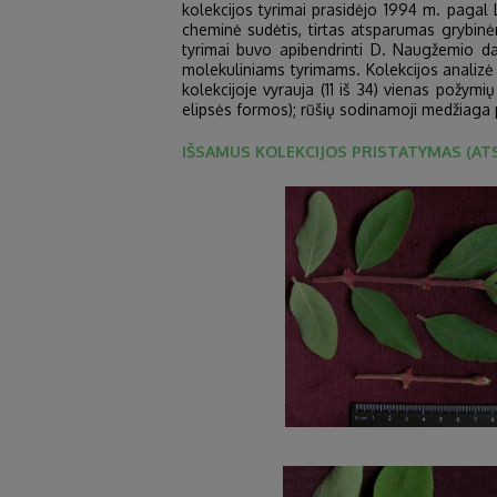
kolekcijos tyrimai prasidėjo 1994 m. pagal 
cheminė sudėtis, tirtas atsparumas grybinėms
tyrimai buvo apibendrinti D. Naugžemio dak
molekuliniams tyrimams. Kolekcijos analizė p
kolekcijoje vyrauja (11 iš 34) vienas požym
elipsės formos); rūšių sodinamoji medžiaga pa
IŠSAMUS KOLEKCIJOS PRISTATYMAS (ATS