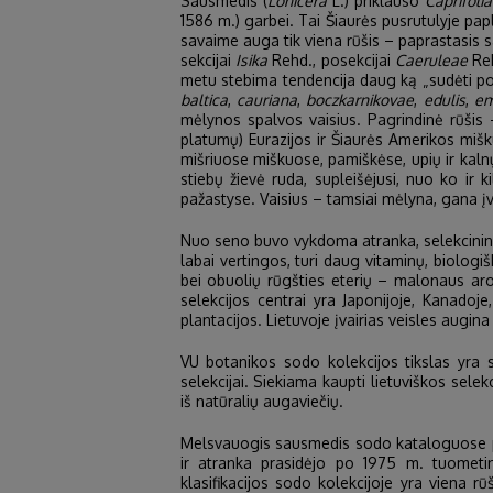
Sausmedis (
Lonicera
L.) priklauso
Caprifoli
1586 m.) garbei. Tai Šiaurės pusrutulyje papl
savaime auga tik viena rūšis – paprastasis 
sekcijai
Isika
Rehd., posekcijai
Caeruleae
Reh
metu stebima tendencija daug ką „sudėti po 
baltica
,
cauriana
,
boczkarnikovae
,
edulis
,
em
mėlynos spalvos vaisius. Pagrindinė rūšis
platumų) Eurazijos ir Šiaurės Amerikos mišk
mišriuose miškuose, pamiškėse, upių ir kaln
stiebų žievė ruda, supleišėjusi, nuo ko ir ki
pažastyse. Vaisius – tamsiai mėlyna, gana į
Nuo seno buvo vykdoma atranka, selekcininka
labai vertingos, turi daug vitaminų, biologi
bei obuolių rūgšties eterių – malonaus aro
selekcijos centrai yra Japonijoje, Kanadoje
plantacijos. Lietuvoje įvairias veisles augin
VU botanikos sodo kolekcijos tikslas yra s
selekcijai. Siekiama kaupti lietuviškos sele
iš natūralių augaviečių.
Melsvauogis sausmedis sodo kataloguose pir
ir atranka prasidėjo po 1975 m. tuometin
klasifikacijos sodo kolekcijoje yra viena rū