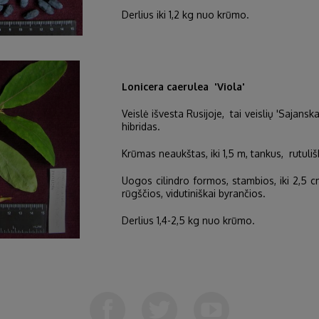
Derlius iki 1,2 kg nuo krūmo.
Lonicera caerulea 'Viola'
Veislė išvesta Rusijoje, tai veislių 'Sajanska
hibridas.
Krūmas neaukštas, iki 1,5 m, tankus, rutuliš
Uogos cilindro formos, stambios, iki 2,5 cm 
rūgščios, vidutiniškai byrančios.
Derlius 1,4-2,5 kg nuo krūmo.