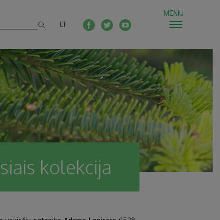
MENIU
LT
iais kolekcija