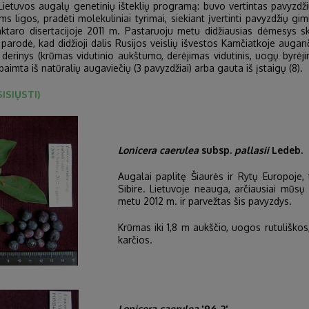
Lietuvos augalų genetinių išteklių programą: buvo vertintas pavyzdži
 ligos, pradėti molekuliniai tyrimai, siekiant įvertinti pavyzdžių gim
taro disertacijoje 2011 m. Pastaruoju metu didžiausias dėmesys skir
arodė, kad didžioji dalis Rusijos veislių išvestos Kamčiatkoje auganč
ių derinys (krūmas vidutinio aukštumo, derėjimas vidutinis, uogų byr
imta iš natūralių augaviečių (3 pavyzdžiai) arba gauta iš įstaigų (8).
ISIŲSTI)
Lonicera caerulea
subsp.
pallasii
Ledeb.
Augalai paplitę Šiaurės ir Rytų Europoje,
Sibire. Lietuvoje neauga, arčiausiai mūsų –
metu 2012 m. ir parvežtas šis pavyzdys.
Krūmas iki 1,8 m aukščio, uogos rutuliškos,
karčios.
Lonicera
caerulea
'96-2'