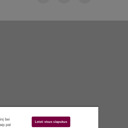
nį bei
Leisti visus slapukus
aip pat