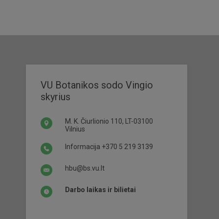
VU Botanikos sodo Vingio
skyrius
M. K. Čiurlionio 110, LT-03100
Vilnius
Informacija
+370 5 219 3139
hbu@bs.vu.lt
Darbo laikas ir bilietai