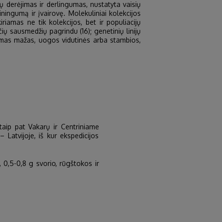
ų derėjimas ir derlingumas, nustatyta vaisių
iningumą ir įvairovę. Molekuliniai kolekcijos
iamas ne tik kolekcijos, bet ir populiacijų
ių sausmedžių pagrindu (16); genetinių linijų
ėjimas mažas, uogos vidutinės arba stambios,
 taip pat Vakarų ir Centriniame
 Latvijoje, iš kur ekspedicijos
 0,5-0,8 g svorio, rūgštokos ir