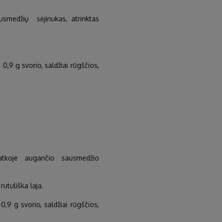
ausmedžių sėjinukas, atrinktas
 0,9 g svorio, saldžiai rūgščios,
čatkoje augančio sausmedžio
utuliška laja.
-0,9 g svorio, saldžiai rūgščios,