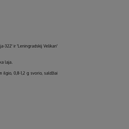
ja-322' ir 'Leningradskij Velikan'
ka laja.
ilgio, 0,8-1,2 g svorio, saldžiai