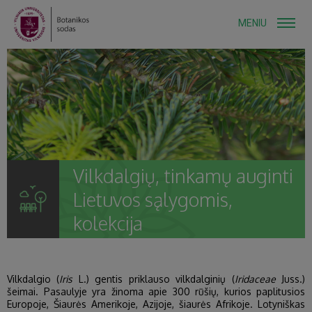
MENIU
Vilkdalgių, tinkamų auginti
Lietuvos sąlygomis,
kolekcija
Vilkdalgio (
Iris
L.) gentis priklauso vilkdalginių (
Iridaceae
Juss.)
šeimai. Pasaulyje yra žinoma apie 300 rūšių, kurios paplitusios
Europoje, Šiaurės Amerikoje, Azijoje, šiaurės Afrikoje. Lotyniškas