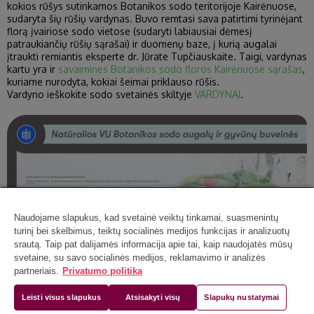
kokios rūšys sutinkamos Botanikos sodo teritorijoje Kairėnuose,
sudaryta šių rūšių vardynas. Buvo remtasi sava patirtimi tyrinėjant
florą įvairiose sodo vietose (sudaryti labiausiai dėmesį
patraukiančių rūšių sąrašai) ir duomenų baze, į kurią augalai
įtraukti remiantis eksperte dr. Jūrate Tupčiauskaite. Taigi, vardynas
kartu yra ir
savaiminės Botanikos sodo floros Kairėnuose sąrašas
,
kuriame nurodyta, kokiai šeimai priklauso rūšis.
Vardyno ieškokite sodo svetainės skiltyje
VARDYNAI
.
Naudojame slapukus, kad svetainė veiktų tinkamai, suasmenintų
turinį bei skelbimus, teiktų socialinės medijos funkcijas ir analizuotų
srautą. Taip pat dalijamės informacija apie tai, kaip naudojatės mūsų
svetaine, su savo socialinės medijos, reklamavimo ir analizės
partneriais.
Privatumo politika
Leisti visus slapukus
Atsisakyti visų
Slapukų nustatymai