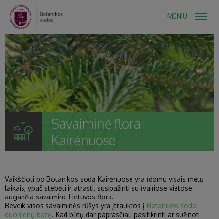
MENIU
Savaiminė flora
Kairėnuose
Vaikščioti po Botanikos sodą Kairėnuose yra įdomu visais metų
laikais, ypač stebėti ir atrasti, susipažinti su įvairiose vietose
augančia savaimine Lietuvos flora.
Beveik visos savaiminės rūšys yra įtrauktos į
Botanikos sodo
duomenų bazę
. Kad būtų dar paprasčiau pasitikrinti ar sužinoti