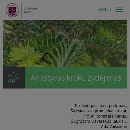
MENIU
Ankstyvas krokų žydėjimas
Kai sniegas ima tirpti lopais,
Šviesias akis pramerkia krokai.
Ir žiūri įtemptai į dangų,
Sugrįžtant vieversėlio laukia...
Vida Vaišnienė