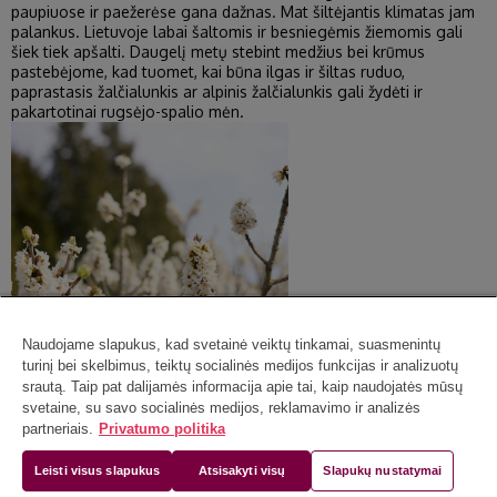
paupiuose ir paežerėse gana dažnas. Mat šiltėjantis klimatas jam
palankus. Lietuvoje labai šaltomis ir besniegėmis žiemomis gali
šiek tiek apšalti. Daugelį metų stebint medžius bei krūmus
pastebėjome, kad tuomet, kai būna ilgas ir šiltas ruduo,
paprastasis žalčialunkis ar alpinis žalčialunkis gali žydėti ir
pakartotinai rugsėjo-spalio mėn.
Naudojame slapukus, kad svetainė veiktų tinkamai, suasmenintų
turinį bei skelbimus, teiktų socialinės medijos funkcijas ir analizuotų
srautą. Taip pat dalijamės informacija apie tai, kaip naudojatės mūsų
svetaine, su savo socialinės medijos, reklamavimo ir analizės
partneriais.
Privatumo politika
Leisti visus slapukus
Atsisakyti visų
Slapukų nustatymai