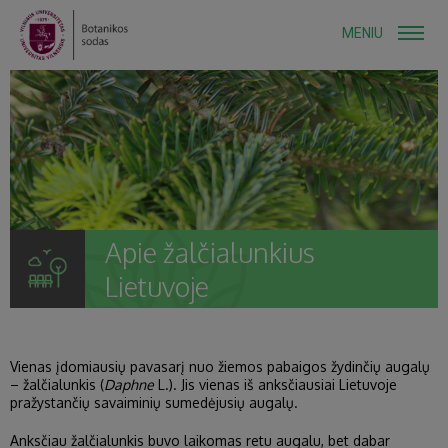
MENIU
Apie žalčialunkius
Lietuvoje
Vienas įdomiausių pavasarį nuo žiemos pabaigos žydinčių augalų
– žalčialunkis (
Daphne
L.). Jis vienas iš anksčiausiai Lietuvoje
pražystančių savaiminių sumedėjusių augalų.
Anksčiau žalčialunkis buvo laikomas retu augalu, bet dabar