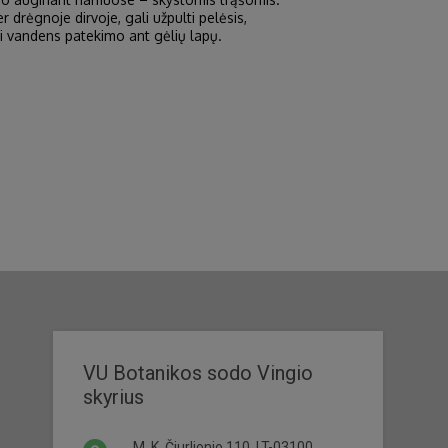
drėgnoje dirvoje, gali užpulti pelėsis,
gti vandens patekimo ant gėlių lapų.
VU Botanikos sodo Vingio
skyrius
M. K. Čiurlionio 110, LT-03100