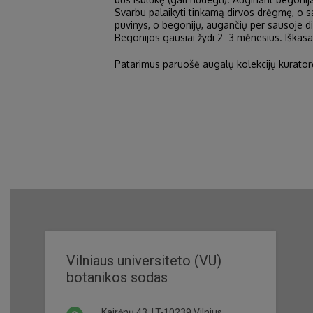
Svarbu palaikyti tinkamą dirvos drėgmę, o sa
puvinys, o begonijų, augančių per sausoje dir
Begonijos gausiai žydi 2–3 mėnesius. Iška
Patarimus paruošė augalų kolekcijų kuratorė
Vilniaus universiteto (VU)
botanikos sodas
Kairėnų 43, LT-10239 Vilnius