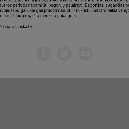
usros periodu nepamiršti begonijų palaistyti. Begonijas, augančias per 
voje, lapų galiukai gali pradėti ruduoti ir nukristi. Laistant reikia ven
sama maždaug rugsėjo mėnesio pabaigoje.
 Lina Galinskaitė