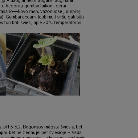
a jų – daugiamečiai augalai, auginami
etu begonijų gumbai laikomi gerai
i vasario—kovo mėn. vazonuose į durpinę
). Gumbai dedami įdubimu į viršų gali būti
s turi būti šviesi, apie 20°C temperatūros.
vą. pH 5-6,2. Begonijos mėgsta šviesią, bet
ai, bet ne žiedai, jei per šviesioje – žiedai
is, o auginant namuose – skystomis trąšomis.