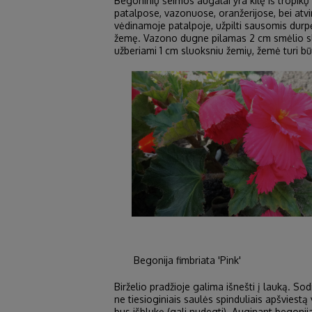
Begoninių šeimos augalai yra kilę iš tropik
patalpose, vazonuose, oranžerijose, bei atv
vėdinamoje patalpoje, užpilti sausomis dur
žemę. Vazono dugne pilamas 2 cm smėlio sluo
užberiami 1 cm sluoksniu žemių, žemė turi b
Begonija fimbriata 'Pink' Be
Birželio pradžioje galima išnešti į lauką. So
ne tiesioginiais saulės spinduliais apšviestą v
bus išblukę (gali nudegti). Auginant begoni