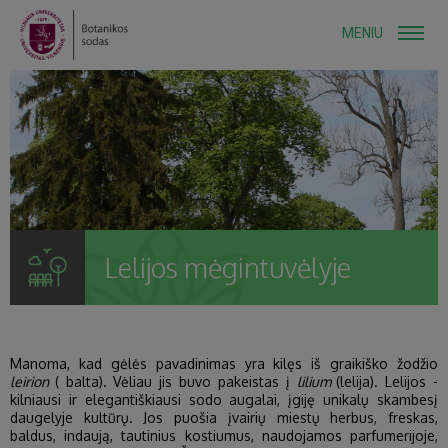
MENIU
Lelijos mėgintuvėlyje
Manoma, kad gėlės pavadinimas yra kilęs iš graikiško žodžio
leirion
( balta). Vėliau jis buvo pakeistas į
lilium
(lelija). Lelijos -
kilniausi ir elegantiškiausi sodo augalai, įgiję unikalų skambesį
daugelyje kultūrų. Jos puošia įvairių miestų herbus, freskas,
baldus, indaują, tautinius kostiumus, naudojamos parfumerijoje,