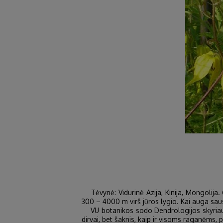
Tėvynė: Vidurinė Azija, Kinija, Mongolija. 
300 – 4000 m virš jūros lygio. Kai auga sau
VU botanikos sodo Dendrologijos skyriaus l
dirvai, bet šaknis, kaip ir visoms raganėms, 