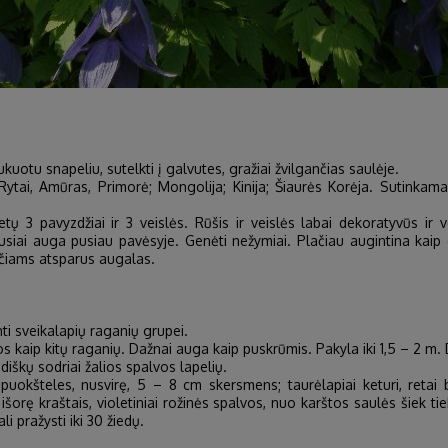
ukuotu snapeliu, sutelkti į galvutes, gražiai žvilgančias saulėje.
tai, Amūras, Primorė; Mongolija; Kinija; Šiaurės Korėja. Sutinkama 
3 pavyzdžiai ir 3 veislės. Rūšis ir veislės labai dekoratyvūs ir v
siai auga pusiau pavėsyje. Genėti nežymiai. Plačiau augintina kaip 
lčiams atsparus augalas.
ti sveikalapių raganių grupei.
kaip kitų raganių. Dažnai auga kaip puskrūmis. Pakyla iki 1,5 – 2 m. Da
diškų sodriai žalios spalvos lapelių.
uokšteles, nusvirę, 5 – 8 cm skersmens; taurėlapiai keturi, retai 
 išorę kraštais, violetiniai rožinės spalvos, nuo karštos saulės šiek tie
i pražysti iki 30 žiedų.