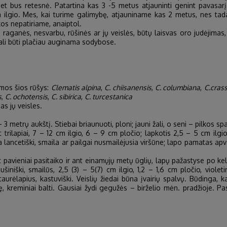
bet bus retesnė. Patartina kas 3 -5 metus atjauninti genint pavasarį –
m ilgio. Mes, kai turime galimybę, atjauniname kas 2 metus, nes tada
os nepatiriame, anaiptol.
 raganės, nesvarbu, rūšinės ar jų veislės, būtų laisvas oro judėjimas
gali būti plačiau auginama sodybose.
riamos šios rūšys:
Clematis alpina
,
C. chiisanensis
,
C. columbiana
,
C.cras
s
,
C. ochotensis
,
C. sibirica
,
C. turcestanica
as jų veisles.
 metrų aukštį. Stiebai briaunuoti, ploni; jauni žali, o seni – pilkos sp
 trilapiai, 7 – 12 cm ilgio, 6 – 9 cm pločio; lapkotis 2,5 – 5 cm ilgi
arba lancetiški, smaila ar pailgai nusmailėjusia viršūne; lapo pamatas ap
avieniai pasitaiko ir ant einamųjų metų ūglių, lapų pažastyse po keli
aušiniški, smailūs, 2,5 (3) – 5(7) cm ilgio, 1,2 – 1,6 cm pločio, violeti
taurėlapius, kastuviški. Veislių žiedai būna įvairių spalvų. Būdinga,
tę, kreminiai balti. Gausiai žydi gegužės – birželio mėn. pradžioje. P