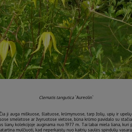
Clematis tangutica
`Aureolin`
Čia ji auga miškuose, šlaituose, krūmynuose, tarp žolių, upių ir upel
sose smėlėtose ar žvyruotose vietose, būna krūmo pavidalo su stačiai
ianų kolekcijoje auginama nuo 1977 m. Tai labai miela liana, kuri p
patartina mulčiuoti, kad neperkaistų nuo kaitrių saulės spindulių vasarą