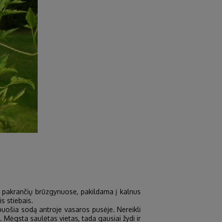
ių pakrančių brūzgynuose, pakildama į kalnus
s stiebais.
uošia sodą antroje vasaros pusėje. Nereikli
. Mėgsta saulėtas vietas, tada gausiai žydi ir