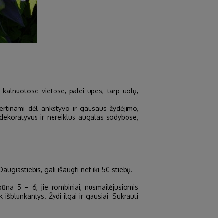
kalnuotose vietose, palei upes, tarp uolų,
ertinami dėl ankstyvo ir gausaus žydėjimo,
dekoratyvus ir nereiklus augalas sodybose,
ugiastiebis, gali išaugti net iki 50 stiebų.
būna 5 – 6, jie rombiniai, nusmailėjusiomis
k išblunkantys. Žydi ilgai ir gausiai. Sukrauti