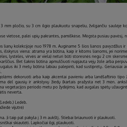
3 mm pločio, su 3 cm ilgio plaukuotu snapeliu, žvilgančiu saulėje kol 
e vietose, palei upių pakrantes, pamiškėse. Mėgsta pusiau pavėsį, nor
anų kolekcijoje nuo 1978 m. Auginame 5 šios lianos pavyzdžius ir dar 6
skyrus viena: atrama yra būtina, kaip ir kitoms lianoms, jei norime pa
telės, lystelės, virvės ar viela) neturi būti storesnės negu 2 cm skersme
et karščius. Bet šaknis būtina apmulčiuoti nupjauta vejų žole arba per
alus iki 3 metų būtina labiau palepinti, kad sustiprėtų. Geriausiai a
.
s dekoruoti arba kaip akcentai pavieniu arba landšaftinio tipo želd
ama dėl gausių ir ankstyvų žiedų (kartais pražysta net 3 mėn. anks
ma vegetacijos periodo metu po žydėjimo, kad augalas spėtų užauginti 
ėtis neverta.
(Ledeb.) Ledeb.
žiedė vijutrė)
 Ji taip pat pakyla į 3 m aukštį. Stiebai briaunuoti ir plaukuoti.
sniškai skiautėti. Lapkočiai ilgi, plaukuoti.