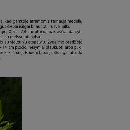
ma, kad gamtoje atramomis tarnauja medelių
 Stiebai išilgai briaunoti, rusvai pilki.
lgio, 0,5 – 2,8 cm pločio; pakraščiai dantyti,
ali su melsvu atspalviu.
 su violetiniu atspalviu. Žydėjimo pradžioje
– 1,4 cm pločio, nežymiai plaukuoti arba pliki,
veik iki šalnų. Rudenį labai įspūdingai atrodo
.