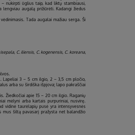
 nukirpti ūglius taip, kad liktų stambiausi,
 lengviau augalą prižiūrėti. Kadangi žiedus
, vėdinimasis. Tada augalai mažiau serga. Ši
sisepala
,
C. iliensis
,
C. kogenensis
,
C. koreana
,
alvos.
o. Lapeliai 3 – 5 cm ilgio, 2 – 3,5 cm pločio,
valus arba su širdiška išpjova; lapo pakraščiai
s. Žiedkočiai apie 15 – 20 cm ilgio. Raganių
niai mėlyni arba kartais purpuriniai, nusvirę.
 kad vidinė taurėlapių pusė yra intensyvesnės
as mus šiltą pavasarį pražysta net balandžio