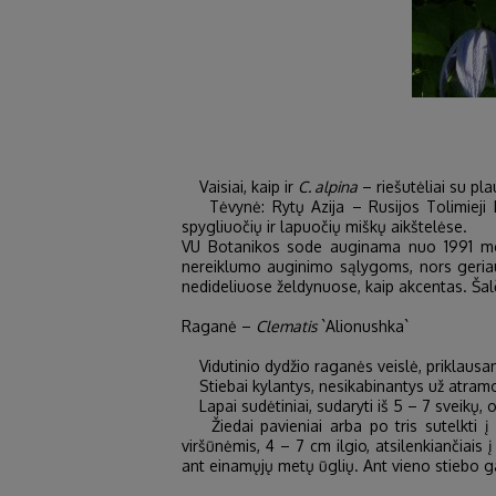
Vaisiai, kaip ir
C. alpina
– riešutėliai su pla
Tėvynė: Rytų Azija – Rusijos Tolimieji Ry
spygliuočių ir lapuočių miškų aikštelėse.
VU Botanikos sode auginama nuo 1991 metų 
nereiklumo auginimo sąlygoms, nors geriau
nedideliuose želdynuose, kaip akcentas. Ša
Raganė –
Clematis
`Alionushka`
Vidutinio dydžio raganės veislė, priklausan
Stiebai kylantys, nesikabinantys už atramos 
Lapai sudėtiniai, sudaryti iš 5 – 7 sveikų, o
Žiedai pavieniai arba po tris sutelkti į p
viršūnėmis, 4 – 7 cm ilgio, atsilenkiančiais į
ant einamųjų metų ūglių. Ant vieno stiebo gal