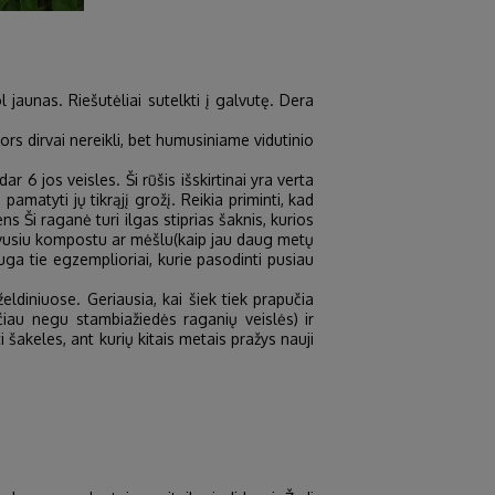
jaunas. Riešutėliai sutelkti į galvutę. Dera
s dirvai nereikli, bet humusiniame vidutinio
 jos veisles. Ši rūšis išskirtinai yra verta
matyti jų tikrąjį grožį. Reikia priminti, kad
ns Ši raganė turi ilgas stiprias šaknis, kurios
puvusiu kompostu ar mėšlu(kaip jau daug metų
uga tie egzemplioriai, kurie pasodinti pusiau
iniuose. Geriausia, kai šiek tiek prapučia
čiau negu stambiažiedės raganių veislės) ir
šakeles, ant kurių kitais metais pražys nauji