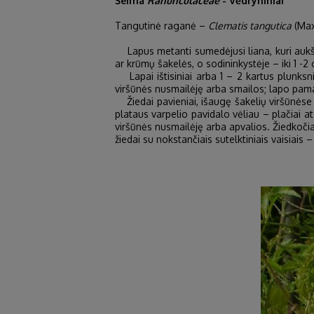
Šeima
Ranunculaceae
- Vėdryniniai
Tangutinė raganė –
Clematis tangutica
(Max
Lapus metanti sumedėjusi liana, kuri aukš
ar krūmų šakelės, o sodininkystėje – iki 1 -2 c
Lapai ištisiniai arba 1 – 2 kartus plunksnišk
viršūnės nusmailėję arba smailos; lapo pamata
Žiedai pavieniai, išaugę šakelių viršūnėse 
plataus varpelio pavidalo vėliau – plačiai ats
viršūnės nusmailėję arba apvalios. Žiedkočiai
žiedai su nokstančiais sutelktiniais vaisiais