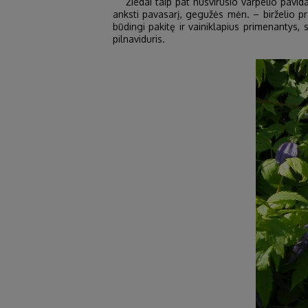
Žiedai taip pat nusvirusio varpelio pavidal
anksti pavasarį, gegužės mėn. – birželio pr
būdingi pakitę ir vainiklapius primenantys, s
pilnaviduris.