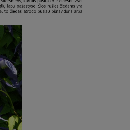
kersmens, kartais pasitaiko ir didesni. Žydi
glių lapų pažastyse. Šios rūšies žiedams yra
 dėl to žiedas atrodo pusiau pilnaviduris arba