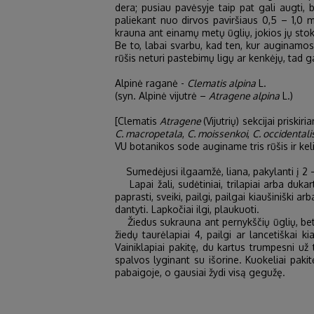
dera; pusiau pavėsyje taip pat gali augti, 
paliekant nuo dirvos paviršiaus 0,5 – 1,0 
krauna ant einamų metų ūglių, jokios jų stok
Be to, labai svarbu, kad ten, kur auginamos
rūšis neturi pastebimų ligų ar kenkėjų, tad 
Alpinė raganė -
Clematis alpina
L.
(syn. Alpinė vijutrė –
Atragene alpina
L.)
[Clematis
Atragene
(Vijutrių) sekcijai priski
C. macropetala
,
C. moissenkoi
,
C. occidentali
VU botanikos sode auginame tris rūšis ir keli
Sumedėjusi ilgaamžė, liana, pakylanti į 2 – 3
Lapai žali, sudėtiniai, trilapiai arba dukart
paprasti, sveiki, pailgi, pailgai kiaušiniški 
dantyti. Lapkočiai ilgi, plaukuoti.
Žiedus sukrauna ant pernykščių ūglių, bet p
žiedų taurėlapiai 4, pailgi ar lancetiškai ki
Vainiklapiai pakitę, du kartus trumpesni už 
spalvos lyginant su išorine. Kuokeliai paki
pabaigoje, o gausiai žydi visą gegužę.