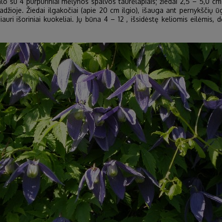
o su 4 purpuriniai mėlynos spalvos taurėlapiais; žiedai 2,5 – 5,0 cm s
adžioje. Žiedai ilgakočiai (apie 20 cm ilgio), išauga ant pernykščių ū
iauri išoriniai kuokeliai. Jų būna 4 – 12 , išsidėstę keliomis eilėmis,