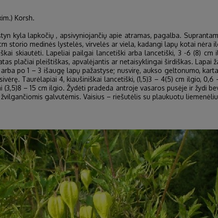
im.) Korsh.
tyn kyla lapkočių , apsivyniojančių apie atramas, pagalba. Supranta
m storio medinės lystelės, virvelės ar viela, kadangi lapų kotai nėra ilgi.
ai skiautėti. Lapeliai pailgai lancetiški arba lancetiški, 3 -6 (8) cm i
s plačiai pleištiškas, apvalėjantis ar netaisyklingai širdiškas. Lapai ž
arba po 1 – 3 išaugę lapų pažastyse; nusvirę, aukso geltonumo, kartais
ivėrę. Taurėlapiai 4, kiaušiniškai lancetiški, (1,5)3 – 4(5) cm ilgio, 0,6 
 (3,5)8 – 15 cm ilgio. Žydėti pradeda antroje vasaros pusėje ir žydi be
 – žvilgančiomis galvutėmis. Vaisius – riešutėlis su plaukuotu liemenėliu