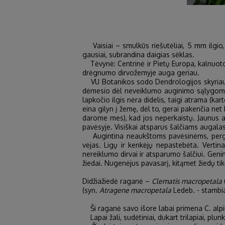
Vaisiai – smulkūs riešutėliai, 5 mm ilgio, 
gausiai, subrandina daigias sėklas.
Tėvynė: Centrinė ir Pietų Europa, kalnuotos
drėgnumo dirvožemyje auga geriau.
VU Botanikos sodo Dendrologijos skyriaus li
dėmesio dėl neveiklumo auginimo sąlygoms, iš
lapkočio ilgis nėra didelis, taigi atrama (kar
eina gilyn į žemę, dėl to, gerai pakenčia n
darome mes), kad jos neperkaistų. Jaunus aug
pavėsyje. Visiškai atsparus šalčiams augalas
Augintina neaukštoms pavėsinėms, pergolėm
vėjas. Ligų ir kenkėjų nepastebėta. Vertin
nereiklumo dirvai ir atsparumo šalčiui. Geni
žiedai. Nugenėjus pavasarį, kitąmet žiedų tik
Didžiažiedė raganė –
Clematis macropetala
(syn.
Atragene macropetala
Ledeb. - stambia
Ši raganė savo išore labai primena C. alpina.
Lapai žali, sudėtiniai, dukart trilapiai, plunk