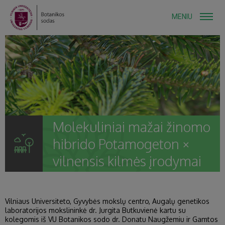
MENIU
Molekuliniai mažai žinomo
hibrido Potamogeton ×
vilnensis kilmės įrodymai
Vilniaus Universiteto, Gyvybės mokslų centro, Augalų genetikos
laboratorijos mokslininkė dr. Jurgita Butkuvienė kartu su
kolegomis iš VU Botanikos sodo dr. Donatu Naugžemiu ir Gamtos