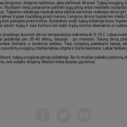
au lengvose, drėgmei laidžiose, giliai įdirbtose dirvose. Tulpių svogūnų ša
s. Ruošiant vietą patariame parinkti lygų plotą arba nedidelio nuolydžio
. Tulpėms reikalinga neutrali arba silpnai šarminės reakcijos dirva (pH 6
eralines trąšas maždaug prieš mėnesį. Lengvos dirvos tręšiamos mėšlu 50
tų būti patręšta prieš metus. Botanikos sode tulpių kolekcija buvo tręši
 azoto trąšų ir visa fosforo bei kalio trąšų norma išberiama iš rudens,
o pradžioje, kuomet dirvos temperatūra nukrenta iki 9-10 C. Labai svarbu,
 įsišaknija per 30-40 dienų, sausoje - po mėnesio. Sausą dirvą prieš
snėse žemėse, o sunkiose sekliau. Tarp svogūnų paliekami tarpai, at
susodintų svogūnų stiebai labiau ištįsta ir būna liaunesni. Labai tankiai
ulčiuoti, tulpių svogūnai geriau įsišaknija. Be to mulčas palaiko pastovi
u, nes sulaiko drėgmę. Mulčiui tinka durpės, pjuvenos.