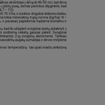
knys skverbiasi į dirvą iki 40-50 cm, tad dirva
 į pietų pusę, žemės paviršius išlyginkite, kad
,7 – 7,5).
-75 t/ha, o sunkios dvigubai didesniu kiekiu,
ama tokia mineralinių trąšų norma (kg/ha): N –
 o pavasarį papildomai tręšiama kristalinu ir
 kad iki užšąlant svogūnai spėtų įsišaknyti. Į
 sodinimą reikėtų gausiai palieti. Svogūnai
itinkantys 2-jų svogūnų skersmenis. Tankiau
 pasodintų augalų sumažėja ir dirvos mitybinis
ą dirvos temperatūrą - tas ypač svarbu ankstyvą