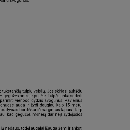
sodinti svogūnus.
ūkstančių tulpių veislių. Jos skiriasi aukščiu
– gegužės antroje pusėje. Tulpės tinka sodinti
 parinkti vienodo dydžio svogūnus. Pavienius
zonuose auga ir žydi daugiau kaip 15 metų.
ratyviais bordiškai išmargintais lapais. Tarp
abiau, kad gegužės mėnesį dar neįsižydėjusios
jų nedaug, todėl augalai išauga žemi ir anksti