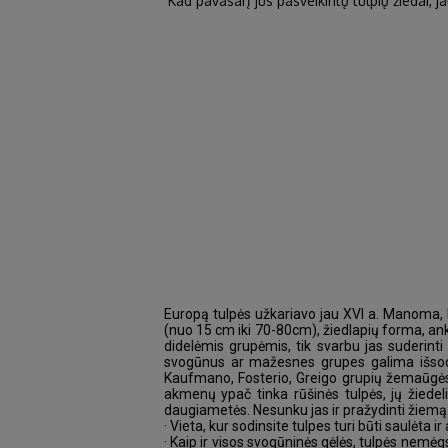
Kad pavasarį jus pasveikintų tulpių žiedai, ja
Europą tulpės užkariavo jau XVI a. Manoma, ka
(nuo 15 cm iki 70-80cm), žiedlapių forma, ank
didelėmis grupėmis, tik svarbu jas suderint
svogūnus ar mažesnes grupes galima išsodi
Kaufmano, Fosterio, Greigo grupių žemaūgės t
akmenų ypač tinka rūšinės tulpės, jų žiedeli
daugiametės. Nesunku jas ir pražydinti žiemą
· Vieta, kur sodinsite tulpes turi būti saulėta 
· Kaip ir visos svogūninės gėlės, tulpės nemė