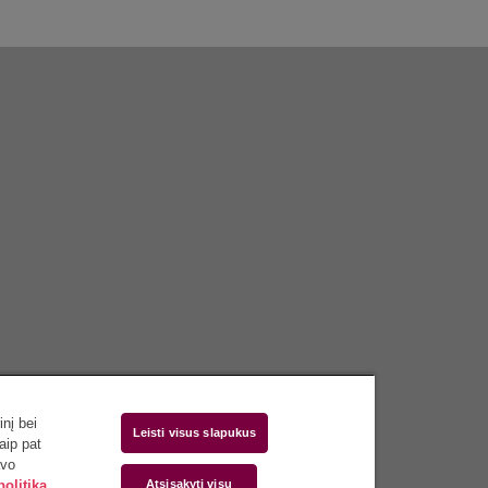
nį bei
Leisti visus slapukus
aip pat
avo
olitika
Atsisakyti visų