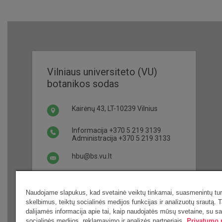
Vilniaus universiteto (VU)
botanikos sodas
Kairėnų 43, LT-10239 Vilnius
Informacija
+370 5 219 3139
Administracija
+370 5 219 3133
hbu@bs.vu.lt
Darbo laikas ir bilietai
Naudojame slapukus, kad svetainė veiktų tinkamai, suasmenintų turi
skelbimus, teiktų socialinės medijos funkcijas ir analizuotų srautą. T
dalijamės informacija apie tai, kaip naudojatės mūsų svetaine, su s
socialinės medijos, reklamavimo ir analizės partneriais.
Privatumo p