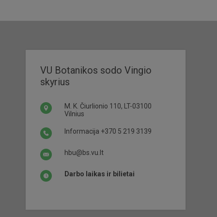
VU Botanikos sodo Vingio
skyrius
M. K. Čiurlionio 110, LT-03100
Vilnius
Informacija
+370 5 219 3139
hbu@bs.vu.lt
Darbo laikas ir bilietai