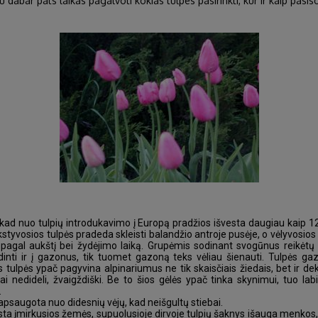
u dabar pats laikas pagalvoti kokias tulpes pasirinkti, kur ir kaip pasi
d nuo tulpių introdukavimo į Europą pradžios išvesta daugiau kaip 12 t
styvosios tulpės pradeda skleisti balandžio antroje pusėje, o vėlyvosios 
i pagal aukštį bei žydėjimo laiką. Grupėmis sodinant svogūnus reikėtų
nti ir į gazonus, tik tuomet gazoną teks vėliau šienauti. Tulpės ga
ulpės ypač pagyvina alpinariumus ne tik skaisčiais žiedais, bet ir deko
ai nedideli, žvaigždiški. Be to šios gėlės ypač tinka skynimui, tuo l
.
ir apsaugota nuo didesnių vėjų, kad neišgultų stiebai.
gsta įmirkusios žemės, supuolusioje dirvoje tulpių šaknys išauga menkos, 