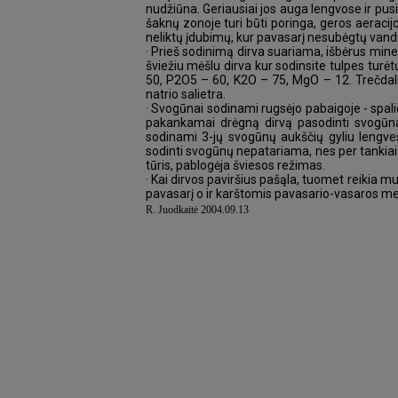
nudžiūna. Geriausiai jos auga lengvose ir pusi
šaknų zonoje turi būti poringa, geros aeracijo
neliktų įdubimų, kur pavasarį nesubėgtų vanduo
· Prieš sodinimą dirva suariama, išbėrus min
šviežiu mėšlu dirva kur sodinsite tulpes turė
50, P2O5 – 60, K2O – 75, MgO – 12. Trečdalis
natrio salietra.
· Svogūnai sodinami rugsėjo pabaigoje - spali
pakankamai drėgną dirvą pasodinti svogūnai
sodinami 3-jų svogūnų aukščių gyliu lengve
sodinti svogūnų nepatariama, nes per tankiai 
tūris, pablogėja šviesos režimas.
· Kai dirvos paviršius pašąla, tuomet reikia m
pavasarį o ir karštomis pavasario-vasaros met
R. Juodkaitė 2004.09.13