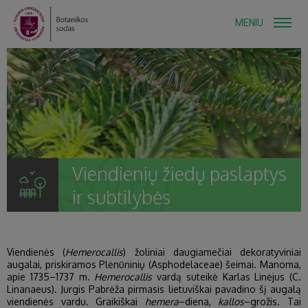
MENIU
Viendienių žiedų paslaptys
ir subtilybės
Viendienės (
Hemerocallis
) žoliniai daugiamečiai dekoratyviniai
augalai, priskiramos Plėnūninių (Asphodelaceae) šeimai. Manoma,
apie 1735–1737 m.
Hemerocallis
vardą suteikė Karlas Linėjus (C.
Linanaeus). Jurgis Pabrėža pirmasis lietuviškai pavadino šį augalą
viendienės vardu. Graikiškai
hemera
–diena,
kallos
–grožis. Tai